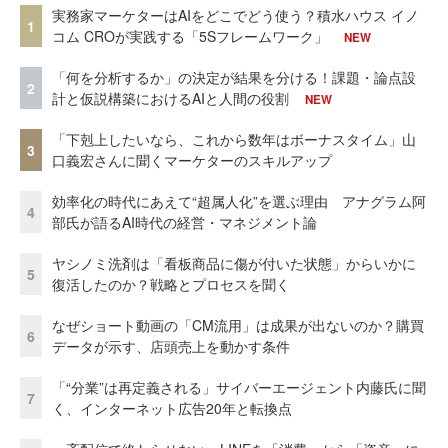
実務家マーケターはAIをどこでどう使う？積水ハウス イノ
1
コム CROが実践する「5Sフレームワーク」
NEW
「何を分析するか」の決定が結果を分ける！課題・論点設
2
計と仮説構築におけるAIと人間の役割
NEW
「下剋上したいなら、これから数年はボーナスタイム」山
3
口義宏さんに聞くマーケターのスキルアップ
効率化の時代にあえて“超属人化”を選ぶ理由 アナグラム阿
4
部氏が語るAI時代の経営・マネジメント論
ヤシノミ洗剤は「看板商品に傷が付いた状態」からいかに
5
復活したのか？戦略とプロセスを聞く
なぜショート動画の「CM流用」は成果が出ないのか？購買
6
データが示す、店頭売上を動かす条件
「“分業”は再定義される」サイバーエージェント内藤氏に聞
7
く、インターネット広告20年と転換点