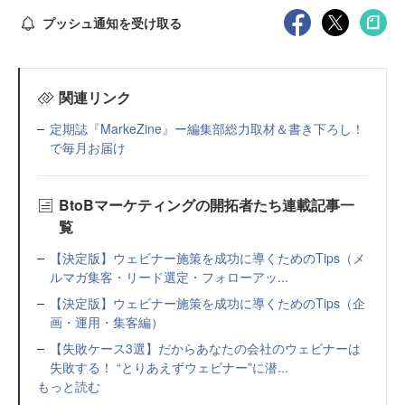
プッシュ通知を受け取る
関連リンク
定期誌『MarkeZine』ー編集部総力取材＆書き下ろし！
で毎月お届け
BtoBマーケティングの開拓者たち連載記事一
覧
【決定版】ウェビナー施策を成功に導くためのTips（メ
ルマガ集客・リード選定・フォローアッ...
【決定版】ウェビナー施策を成功に導くためのTips（企
画・運用・集客編）
【失敗ケース3選】だからあなたの会社のウェビナーは
失敗する！ “とりあえずウェビナー”に潜...
もっと読む