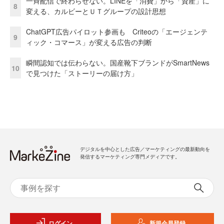
一斉配信で終わらせない。LINEを「消費」から「資産」に
8
変える、カルビーとＵＴグループの設計思想
ChatGPT広告パイロット参画も Criteoの「エージェンテ
9
ィック・コマース」が変える広告の判断
瞬間認知では伝わらない。国産靴下ブランドがSmartNews
10
で見つけた「ストーリーの届け方」
デジタルを中心とした広告／マーケティングの最新動向を
発信するマーケティング専門メディアです。
ログイン
新規会員登録