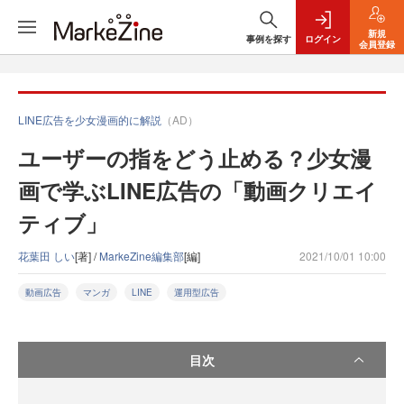
新規
事例を探す
ログイン
会員登録
LINE広告を少女漫画的に解説
（AD）
ユーザーの指をどう止める？少女漫
画で学ぶLINE広告の「動画クリエイ
ティブ」
花葉田 しい
[著] /
MarkeZine編集部
[編]
2021/10/01 10:00
動画広告
マンガ
LINE
運用型広告
目次