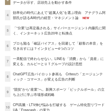
データが示す、店頭売上を動かす条件
効率化の時代にあえて“超属人化”を選ぶ理由 アナグラム阿
4
部氏が語るAI時代の経営・マネジメント論
NEW
「“分業”は再定義される」サイバーエージェント内藤氏に聞
5
く、インターネット広告20年と転換点
プロも陥る「確証バイアス」を回避して「顧客の本音」を
6
引き出すには？インタビュー4つのコツ
一斉配信で終わらせない。LINEを「消費」から「資産」に
7
変える、カルビーとＵＴグループの設計思想
ChatGPT広告パイロット参画も Criteoの「エージェンテ
8
ィック・コマース」が変える広告の判断
“競技”から“産業”へ。新興スポーツ「ピックルボール」の立
9
ち上げに学ぶ市場形成戦略
CPI高騰・LTV伸び悩みを打破する ゲーム特化型リワード
10
UA「Freecash」の実力