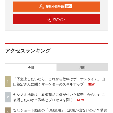
新規会員登録
無料
ログイン
アクセスランキング
今日
月間
「下剋上したいなら、これから数年はボーナスタイム」山
1
口義宏さんに聞くマーケターのスキルアップ
NEW
ヤシノミ洗剤は「看板商品に傷が付いた状態」からいかに
2
復活したのか？戦略とプロセスを聞く
NEW
なぜショート動画の「CM流用」は成果が出ないのか？購買
3