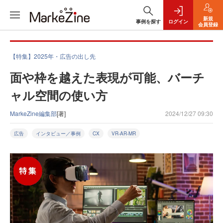
新規
事例を探す
ログイン
会員登録
【特集】2025年・広告の出し先
面や枠を越えた表現が可能、バーチ
ャル空間の使い方
MarkeZine編集部
[著]
2024/12/27 09:30
広告
インタビュー／事例
CX
VR-AR-MR