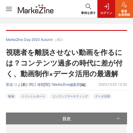
新規
事例を探す
ログイン
会員登録
MarkeZine Day 2023 Autumn
（AD）
視聴者を離脱させない動画を作るに
は？コンテンツ過多の時代に差が付
く、動画制作×データ活用の最適解
那波 りよ
[著] /
関口 達朗
[写] /
MarkeZine編集部
[編]
2023/10/23 10:30
動画
イベントレポート
コンテンツマーケティング
データ活用
目次