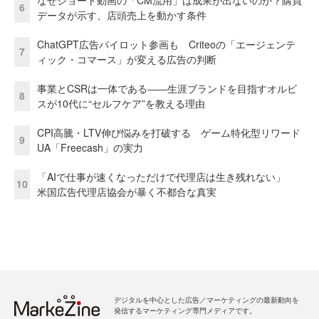
6
データが示す、店頭売上を動かす条件
ChatGPT広告パイロット参画も Criteoの「エージェンテ
7
ィック・コマース」が変える広告の判断
事業とCSRは一体である――生涯ブランドを目指すオルビ
8
スが10代に“セルフケア”を教える理由
CPI高騰・LTV伸び悩みを打破する ゲーム特化型リワード
9
UA「Freecash」の実力
「AIで仕事が速くなっただけで代理店は生き残れない」
10
米国広告代理店協会が暴く不都合な真実
デジタルを中心とした広告／マーケティングの最新動向を
発信するマーケティング専門メディアです。