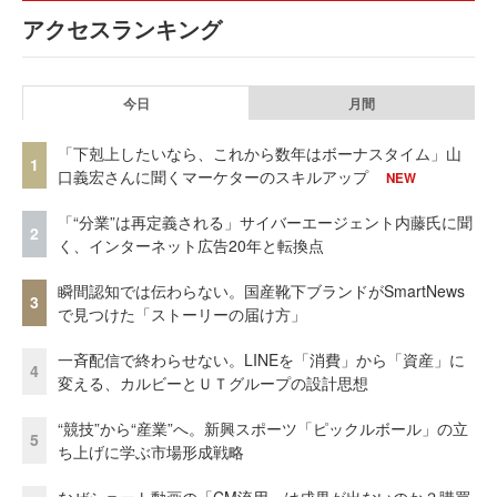
アクセスランキング
今日
月間
「下剋上したいなら、これから数年はボーナスタイム」山
1
口義宏さんに聞くマーケターのスキルアップ
NEW
「“分業”は再定義される」サイバーエージェント内藤氏に聞
2
く、インターネット広告20年と転換点
瞬間認知では伝わらない。国産靴下ブランドがSmartNews
3
で見つけた「ストーリーの届け方」
一斉配信で終わらせない。LINEを「消費」から「資産」に
4
変える、カルビーとＵＴグループの設計思想
“競技”から“産業”へ。新興スポーツ「ピックルボール」の立
5
ち上げに学ぶ市場形成戦略
なぜショート動画の「CM流用」は成果が出ないのか？購買