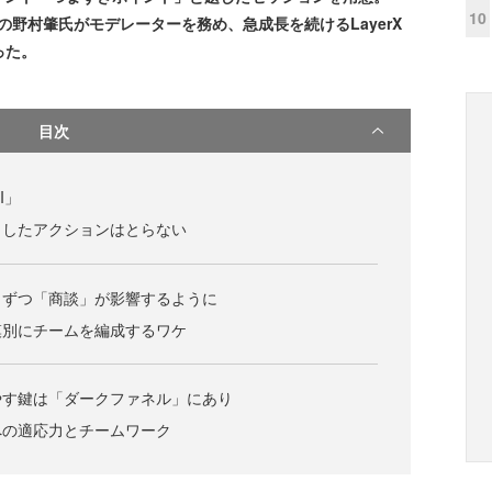
10
Sの野村肇氏がモデレーターを務め、急成長を続けるLayerX
迫った。
目次
I」
としたアクションはとらない
しずつ「商談」が影響するように
模別にチームを編成するワケ
やす鍵は「ダークファネル」にあり
への適応力とチームワーク