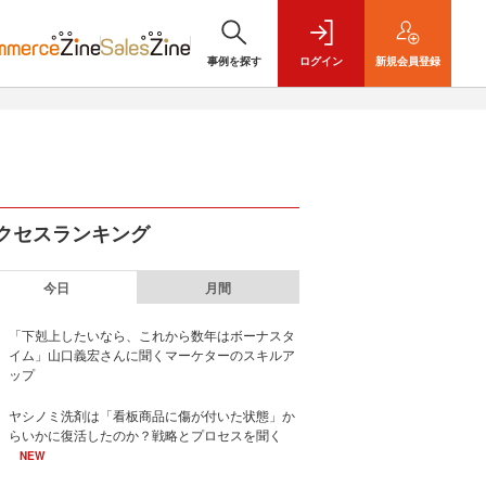
事例を探す
ログイン
新規
会員登録
クセスランキング
今日
月間
「下剋上したいなら、これから数年はボーナスタ
イム」山口義宏さんに聞くマーケターのスキルア
ップ
ヤシノミ洗剤は「看板商品に傷が付いた状態」か
らいかに復活したのか？戦略とプロセスを聞く
NEW