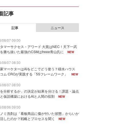
着記事
記事
ニュース
/08/07 09:00
タマーサクセス・アワード 大賞はNEC！天下一武
を勝ち抜いた最強のCSMはfreee青山氏に
NEW
/08/07 08:30
家マーケターはAIをどこでどう使う？積水ハウス
コム CROが実践する「5Sフレームワーク」
NEW
/08/07 08:00
を分析するか」の決定が結果を分ける！課題・論点
と仮説構築におけるAIと人間の役割
NEW
/08/06 09:00
ノミ洗剤は「看板商品に傷が付いた状態」からいか
活したのか？戦略とプロセスを聞く
NEW