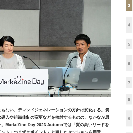
3
4
5
6
7
8
もない、デマンドジェネレーションの方針は変化する。質
の導入や組織体制の変更などを検討するものの、なかなか思
9
keZine Day 2023 Autumnでは「質の高いリードを
イント・つまずきポイント」と題したセッションを用意。