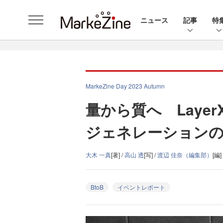
ニュース
記事
特
MarkeZine Day 2023 Autumn
量から質へ Layer
ジェネレーションの
大木 一真
[著] /
高山 透
[写] /
渡辺 佳奈（編集部）
[編]
BtoB
イベントレポート