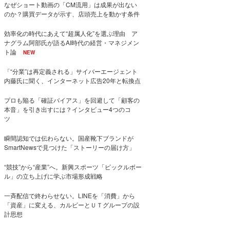
なぜショート動画の「CM流用」は成果が出ない
のか？購買データが示す、店頭売上を動かす条件
効率化の時代にあえて“超属人化”を選ぶ理由 ア
ナグラム阿部氏が語るAI時代の経営・マネジメン
ト論
NEW
「“分業”は再定義される」サイバーエージェント
内藤氏に聞く、インターネット広告20年と転換点
プロも陥る「確証バイアス」を回避して「顧客の
本音」を引き出すには？インタビュー4つのコ
ツ
瞬間認知では伝わらない。国産靴下ブランドが
SmartNewsで見つけた「ストーリーの届け方」
“競技”から“産業”へ。新興スポーツ「ピックルボー
ル」の立ち上げに学ぶ市場形成戦略
一斉配信で終わらせない。LINEを「消費」から
「資産」に変える、カルビーとＵＴグループの設
計思想