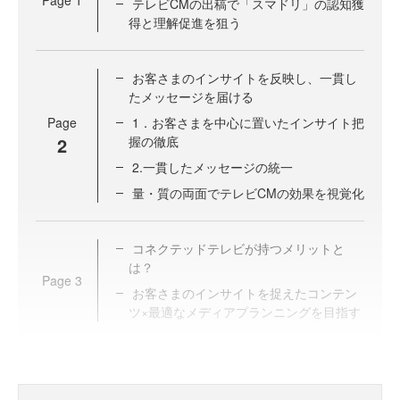
Page
1
テレビCMの出稿で「スマドリ」の認知獲
得と理解促進を狙う
お客さまのインサイトを反映し、一貫し
たメッセージを届ける
Page
1．お客さまを中心に置いたインサイト把
2
握の徹底
2.一貫したメッセージの統一
量・質の両面でテレビCMの効果を視覚化
コネクテッドテレビが持つメリットと
は？
Page
3
お客さまのインサイトを捉えたコンテン
ツ×最適なメディアプランニングを目指す