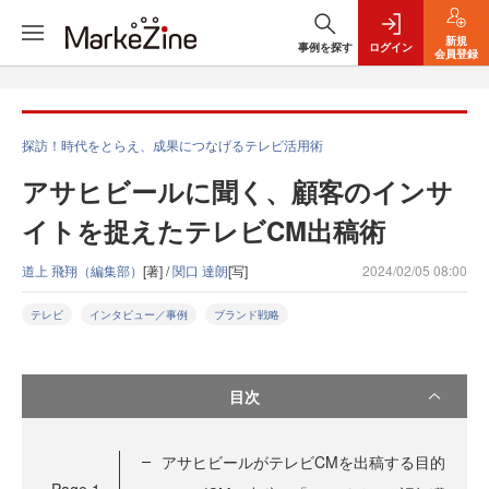
新規
事例を探す
ログイン
会員登録
探訪！時代をとらえ、成果につなげるテレビ活用術
アサヒビールに聞く、顧客のインサ
イトを捉えたテレビCM出稿術
道上 飛翔（編集部）
[著] /
関口 達朗
[写]
2024/02/05 08:00
テレビ
インタビュー／事例
ブランド戦略
目次
アサヒビールがテレビCMを出稿する目的