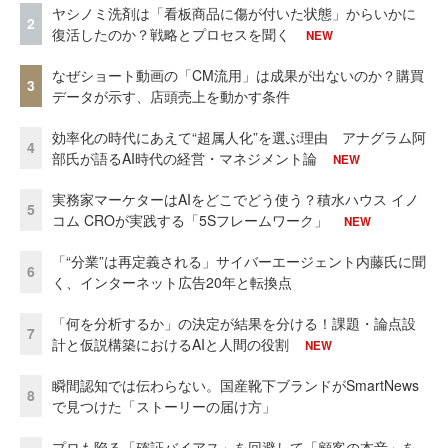
ヤシノミ洗剤は「看板商品に傷が付いた状態」からいかに
2
復活したのか？戦略とプロセスを聞く
NEW
なぜショート動画の「CM流用」は成果が出ないのか？購買
3
データが示す、店頭売上を動かす条件
効率化の時代にあえて“超属人化”を選ぶ理由 アナグラム阿
4
部氏が語るAI時代の経営・マネジメント論
NEW
実務家マーケターはAIをどこでどう使う？積水ハウス イノ
5
コム CROが実践する「5Sフレームワーク」
NEW
「“分業”は再定義される」サイバーエージェント内藤氏に聞
6
く、インターネット広告20年と転換点
「何を分析するか」の決定が結果を分ける！課題・論点設
7
計と仮説構築におけるAIと人間の役割
NEW
瞬間認知では伝わらない。国産靴下ブランドがSmartNews
8
で見つけた「ストーリーの届け方」
プロも陥る「確証バイアス」を回避して「顧客の本音」を