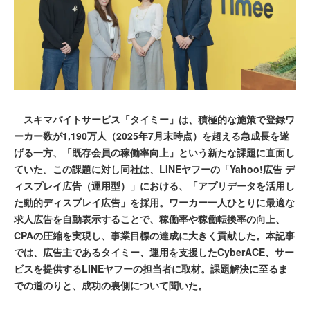
スキマバイトサービス「タイミー」は、積極的な施策で登録ワ
ーカー数が1,190万人（2025年7月末時点）を超える急成長を遂
げる一方、「既存会員の稼働率向上」という新たな課題に直面し
ていた。この課題に対し同社は、LINEヤフーの「Yahoo!広告 デ
ィスプレイ広告（運用型）」における、「アプリデータを活用し
た動的ディスプレイ広告」を採用。ワーカー一人ひとりに最適な
求人広告を自動表示することで、稼働率や稼働転換率の向上、
CPAの圧縮を実現し、事業目標の達成に大きく貢献した。本記事
では、広告主であるタイミー、運用を支援したCyberACE、サー
ビスを提供するLINEヤフーの担当者に取材。課題解決に至るま
での道のりと、成功の裏側について聞いた。