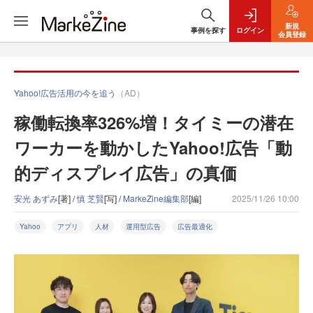
新規
事例を探す
ログイン
会員登録
Yahoo!広告活用の今を追う
（AD）
稼働転換率326%増！タイミーの潜在
ワーカーを動かしたYahoo!広告「動
的ディスプレイ広告」の真価
安光 あずみ
[著] /
慎 芝賢
[写] /
MarkeZine編集部
[編]
2025/11/26 10:00
Yahoo
アプリ
人材
運用型広告
広告最適化