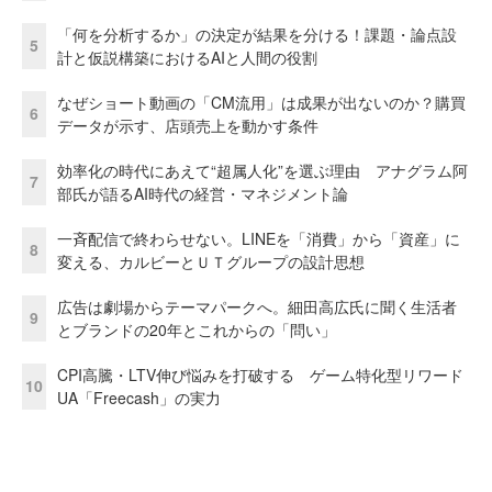
「何を分析するか」の決定が結果を分ける！課題・論点設
5
計と仮説構築におけるAIと人間の役割
なぜショート動画の「CM流用」は成果が出ないのか？購買
6
データが示す、店頭売上を動かす条件
効率化の時代にあえて“超属人化”を選ぶ理由 アナグラム阿
7
部氏が語るAI時代の経営・マネジメント論
一斉配信で終わらせない。LINEを「消費」から「資産」に
8
変える、カルビーとＵＴグループの設計思想
広告は劇場からテーマパークへ。細田高広氏に聞く生活者
9
とブランドの20年とこれからの「問い」
CPI高騰・LTV伸び悩みを打破する ゲーム特化型リワード
10
UA「Freecash」の実力