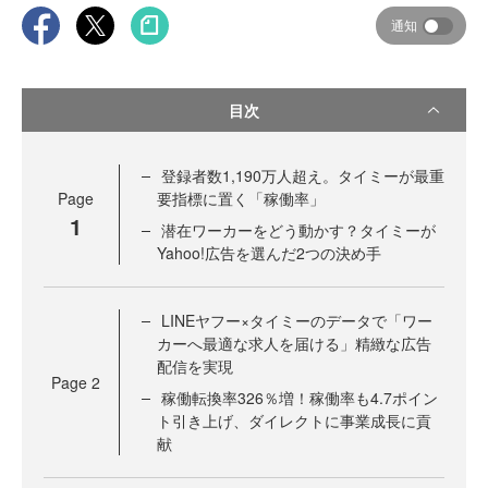
通知
目次
登録者数1,190万人超え。タイミーが最重
Page
要指標に置く「稼働率」
1
潜在ワーカーをどう動かす？タイミーが
Yahoo!広告を選んだ2つの決め手
LINEヤフー×タイミーのデータで「ワー
カーへ最適な求人を届ける」精緻な広告
配信を実現
Page
2
稼働転換率326％増！稼働率も4.7ポイン
ト引き上げ、ダイレクトに事業成長に貢
献