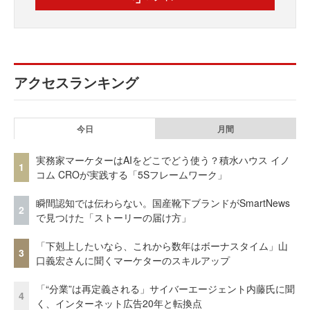
アクセスランキング
今日
月間
実務家マーケターはAIをどこでどう使う？積水ハウス イノ
1
コム CROが実践する「5Sフレームワーク」
瞬間認知では伝わらない。国産靴下ブランドがSmartNews
2
で見つけた「ストーリーの届け方」
「下剋上したいなら、これから数年はボーナスタイム」山
3
口義宏さんに聞くマーケターのスキルアップ
「“分業”は再定義される」サイバーエージェント内藤氏に聞
4
く、インターネット広告20年と転換点