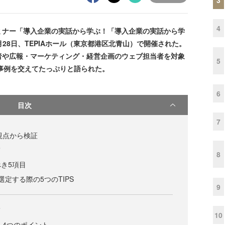
4
ナー「導入企業の実話から学ぶ！「導入企業の実話から学
月28日、TEPIAホール（東京都港区北青山）で開催された。
者や広報・マーケティング・経営企画のウェブ担当者を対象
5
事例を交えてたっぷりと語られた。
6
目次
7
視点から検証
て
8
き5項目
定する際の5つのTIPS
9
て
10
く4つのポイント