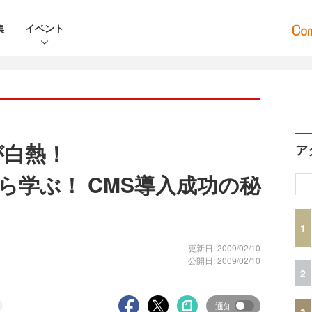
集
イベント
が白熱！
ア
ら学ぶ！ CMS導入成功の秘
1
更新日: 2009/02/10
公開日: 2009/02/10
2
通知
3