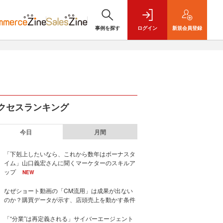
事例を探す
ログイン
新規
会員登録
クセスランキング
今日
月間
「下剋上したいなら、これから数年はボーナスタ
イム」山口義宏さんに聞くマーケターのスキルア
ップ
NEW
なぜショート動画の「CM流用」は成果が出ない
のか？購買データが示す、店頭売上を動かす条件
「“分業”は再定義される」サイバーエージェント