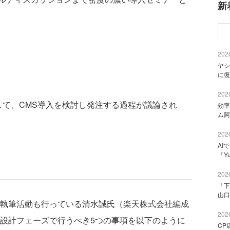
新
2026
ヤシ
に復
2026
て、CMS導入を検討し発注する過程が議論され
効率
ム阿
2026
AI
「Y
2026
「下
山口
執筆活動も行っている清水誠氏（楽天株式会社編成
2026
、設計フェーズで行うべき5つの事項を以下のように
CP