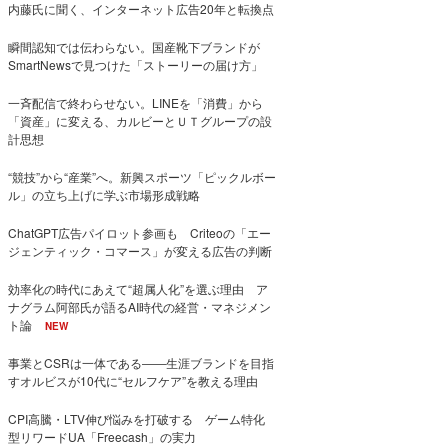
内藤氏に聞く、インターネット広告20年と転換点
瞬間認知では伝わらない。国産靴下ブランドが
SmartNewsで見つけた「ストーリーの届け方」
一斉配信で終わらせない。LINEを「消費」から
「資産」に変える、カルビーとＵＴグループの設
計思想
“競技”から“産業”へ。新興スポーツ「ピックルボー
ル」の立ち上げに学ぶ市場形成戦略
ChatGPT広告パイロット参画も Criteoの「エー
ジェンティック・コマース」が変える広告の判断
効率化の時代にあえて“超属人化”を選ぶ理由 ア
ナグラム阿部氏が語るAI時代の経営・マネジメン
ト論
NEW
事業とCSRは一体である――生涯ブランドを目指
すオルビスが10代に“セルフケア”を教える理由
CPI高騰・LTV伸び悩みを打破する ゲーム特化
型リワードUA「Freecash」の実力