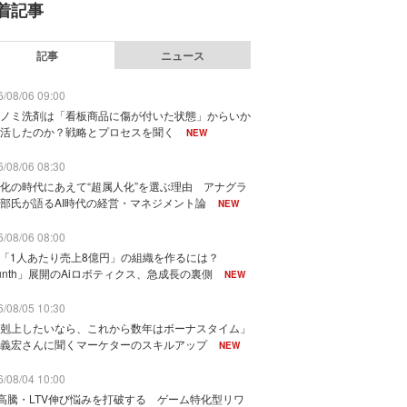
着記事
記事
ニュース
/08/06 09:00
ノミ洗剤は「看板商品に傷が付いた状態」からいか
活したのか？戦略とプロセスを聞く
NEW
/08/06 08:30
化の時代にあえて“超属人化”を選ぶ理由 アナグラ
部氏が語るAI時代の経営・マネジメント論
NEW
/08/06 08:00
で「1人あたり売上8億円」の組織を作るには？
unth」展開のAiロボティクス、急成長の裏側
NEW
/08/05 10:30
剋上したいなら、これから数年はボーナスタイム」
義宏さんに聞くマーケターのスキルアップ
NEW
/08/04 10:00
I高騰・LTV伸び悩みを打破する ゲーム特化型リワ