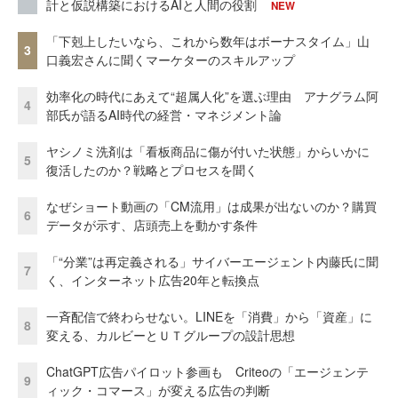
計と仮説構築におけるAIと人間の役割
NEW
「下剋上したいなら、これから数年はボーナスタイム」山
3
口義宏さんに聞くマーケターのスキルアップ
効率化の時代にあえて“超属人化”を選ぶ理由 アナグラム阿
4
部氏が語るAI時代の経営・マネジメント論
ヤシノミ洗剤は「看板商品に傷が付いた状態」からいかに
5
復活したのか？戦略とプロセスを聞く
なぜショート動画の「CM流用」は成果が出ないのか？購買
6
データが示す、店頭売上を動かす条件
「“分業”は再定義される」サイバーエージェント内藤氏に聞
7
く、インターネット広告20年と転換点
一斉配信で終わらせない。LINEを「消費」から「資産」に
8
変える、カルビーとＵＴグループの設計思想
ChatGPT広告パイロット参画も Criteoの「エージェンテ
9
ィック・コマース」が変える広告の判断