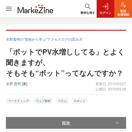
新規
事例を探す
ログイン
会員登録
水野貴明の“技術から学ぶ”アクセスログの読み方
「ボットでPV水増ししてる」とよく
聞きますが、
そもそも“ボット”ってなんですか？
水野 貴明
[著]
更新日: 2010/03/27
公開日: 2010/03/26
マーケティング
ウェブ解析
コラム
ロボット
目次