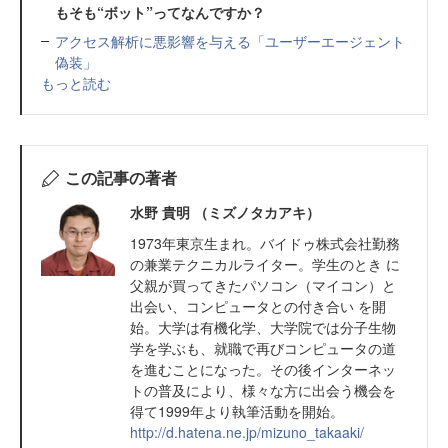
もそも“ボット”ってなんですか？
アクセス解析に悪影響を与える「ユーザーエージェント
偽装」
もっと読む
この記事の著者
水野 貴明 （ミズノタカアキ）
1973年東京生まれ。バイドゥ株式会社勤務
の兼業テクニカルライター。学生のとき に
父親が買ってきたパソコン（マイコン）と
出会い、コンピュータとの付き合い を開
始。大学は有機化学、大学院では分子生物
学を学ぶも、就職で再びコンピュータの道
を進むことになった。その後インターネッ
トの普及により、様々な方に出会う機会を
得て1999年より執筆活動を開始。
http://d.hatena.ne.jp/mizuno_takaaki/