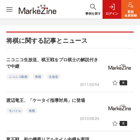
新規
事例を探す
ログイン
会員登録
将棋に関する記事とニュース
ニコニコ生放送、棋王戦をプロ棋士の解説付き
で中継
ニコニコ動画
将棋
生放送
0
2011/02/04
渡辺竜王、「ケータイ指導対局」に登場
モバイル
将棋
2010/08/25
0
竜王戦、初の携帯リアルタイム中継を実現