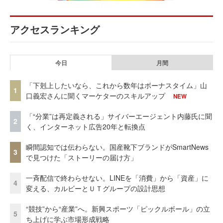
アクセスランキング
今日
月間
「下剋上したいなら、これから数年はボーナスタイム」山
1
口義宏さんに聞くマーケターのスキルアップ
NEW
「“分業”は再定義される」サイバーエージェント内藤氏に聞
2
く、インターネット広告20年と転換点
瞬間認知では伝わらない。国産靴下ブランドがSmartNews
3
で見つけた「ストーリーの届け方」
一斉配信で終わらせない。LINEを「消費」から「資産」に
4
変える、カルビーとＵＴグループの設計思想
“競技”から“産業”へ。新興スポーツ「ピックルボール」の立
5
ち上げに学ぶ市場形成戦略