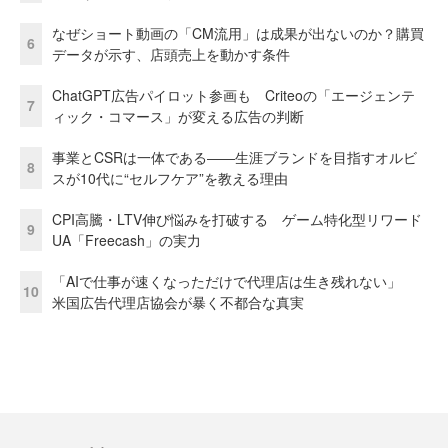
なぜショート動画の「CM流用」は成果が出ないのか？購買
6
データが示す、店頭売上を動かす条件
ChatGPT広告パイロット参画も Criteoの「エージェンテ
7
ィック・コマース」が変える広告の判断
事業とCSRは一体である――生涯ブランドを目指すオルビ
8
スが10代に“セルフケア”を教える理由
CPI高騰・LTV伸び悩みを打破する ゲーム特化型リワード
9
UA「Freecash」の実力
「AIで仕事が速くなっただけで代理店は生き残れない」
10
米国広告代理店協会が暴く不都合な真実