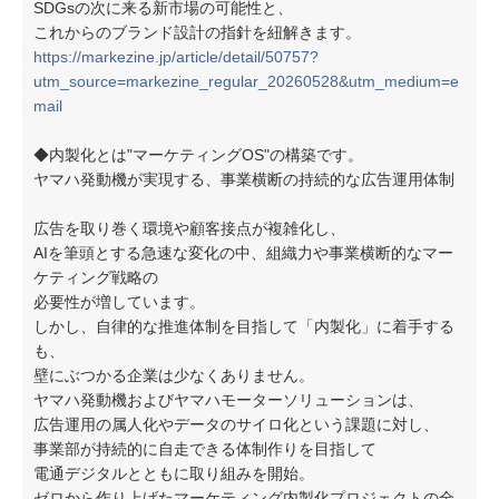
SDGsの次に来る新市場の可能性と、
これからのブランド設計の指針を紐解きます。
https://markezine.jp/article/detail/50757?
utm_source=markezine_regular_20260528&utm_medium=e
mail
◆内製化とは"マーケティングOS"の構築です。
ヤマハ発動機が実現する、事業横断の持続的な広告運用体制
広告を取り巻く環境や顧客接点が複雑化し、
AIを筆頭とする急速な変化の中、組織力や事業横断的なマー
ケティング戦略の
必要性が増しています。
しかし、自律的な推進体制を目指して「内製化」に着手する
も、
壁にぶつかる企業は少なくありません。
ヤマハ発動機およびヤマハモーターソリューションは、
広告運用の属人化やデータのサイロ化という課題に対し、
事業部が持続的に自走できる体制作りを目指して
電通デジタルとともに取り組みを開始。
ゼロから作り上げたマーケティング内製化プロジェクトの全