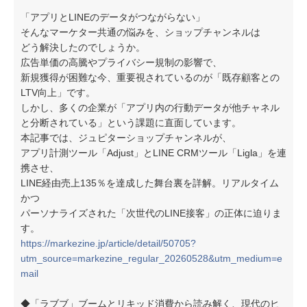
「アプリとLINEのデータがつながらない」
そんなマーケター共通の悩みを、ショップチャンネルは
どう解決したのでしょうか。
広告単価の高騰やプライバシー規制の影響で、
新規獲得が困難な今、重要視されているのが「既存顧客との
LTV向上」です。
しかし、多くの企業が「アプリ内の行動データが他チャネル
と分断されている」という課題に直面しています。
本記事では、ジュピターショップチャンネルが、
アプリ計測ツール「Adjust」とLINE CRMツール「Ligla」を連
携させ、
LINE経由売上135％を達成した舞台裏を詳解。リアルタイム
かつ
パーソナライズされた「次世代のLINE接客」の正体に迫りま
す。
https://markezine.jp/article/detail/50705?
utm_source=markezine_regular_20260528&utm_medium=e
mail
◆「ラブブ」ブームとリキッド消費から読み解く、現代のヒ