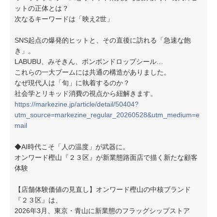
ットの正体とは？
次なるキーワードは「映え2世」
SNS起点の爆発的ヒットと、その直後に訪れる「急速な飽
き」。
LABUBU、みそきん、ボンボンドロップシール…
これらの一大ブームには共通の構造がありました。
なぜ現代人は「旬」に執着するのか？
社会学とリキッド消費の視点から紐解きます。
https://markezine.jp/article/detail/50404?
utm_source=markezine_regular_20260528&utm_medium=e
mail
◆AI時代こそ「人の温度」が武器に。
オンワード樫山『２３区』が新業態路面店で描く新たな顧客
体験
【店舗体験価値の見直し】オンワード樫山の中核ブランド
『２３区』は、
2026年3月、東京・青山に新業態のフラッグシップストア