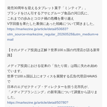
発売30周年を迎えるタブレット菓子「ミンティア」。
ブランドをけん引するアサヒグループ食品の河口氏に、
これまでの歩みとコロナ禍の危機を乗り越え
V字回復を果たした裏側にあった戦略について聞きました。
https://markezine.jp/article/detail/50683?
utm_source=markezine_regular_20260528&utm_medium=e
mail
【そのメディア投資は正解？世界100ヵ国の代理店が語る新常
識】
メディア投資における従来の「当たり前」は既に失われ始め
ています。
世界で100ヵ国以上にオフィスを展開する広告代理店HAVAS
で
日本のエグゼクティブ・ディレクターを担う北市氏が、
「メディアプランニング」の新常識について調査から語りま
した。
https://markezine.jp/article/detail/50780?