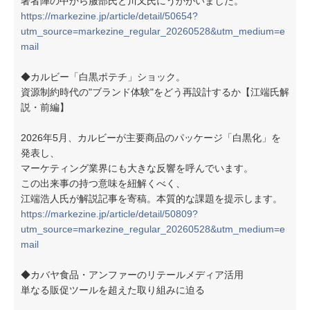
著者陣の中から服部氏と川又氏にうかがいました。
https://markezine.jp/article/detail/50654?
utm_source=markezine_regular_20260528&utm_medium=e
mail
◆カルビー「白黒ポテチ」ショック。
資源制約時代の"ブランド体験"をどう再設計するか【江端氏解
説・前編】
2026年5月、カルビーが主要商品のパッケージ「白黒化」を
発表し、
マーケティング業界にも大きな反響を呼んでいます。
この出来事の持つ意味を紐解くべく、
江端浩人氏が解説記事を寄稿。本質的な課題を提示します。
https://markezine.jp/article/detail/50809?
utm_source=markezine_regular_20260528&utm_medium=e
mail
◆カバヤ食品・アンファーのリテールメディア活用
単なる販促ツールを超えた取り組みに迫る