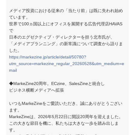
メディア投資における従来の「当たり前」は既に失われ始め
ています。
世界で100ヵ国以上にオフィスを展開する広告代理店HAVAS
で
日本のエグゼクティブ・ディレクターを担う北市氏が、
「メディアプランニング」の新常識について調査から語りま
した。
https://markezine.jp/article/detail/50780?
utm_source=markezine_regular_20260528&utm_medium=e
mail
◆MarkeZine20周年。ECzine、SalesZineと統合し
ビジネス横断メディアへ拡張
いつもMarkeZineをご愛読いただき、誠にありがとうござい
ます。
MarkeZineは、2026年5月22日に開設20周年を迎えました。
この大きな節目を機に、私たちは大きな一歩を踏み出しま
す。