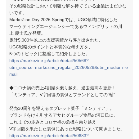
その戦略設計において明確な解を持てている企業はまだ少な
いです。
MarkeZine Day 2026 Springでは、UGC領域に特化した
マーケティングエージェンシーであるウィングリットの川
上 慶士氏が登壇。
累計5,000件以上の支援実績から導き出された、
UGC戦略のポイントと本質的な考え方を、
5つのトピックに凝縮して紹介しました。
https://markezine.jp/article/detail/50568?
utm_source=markezine_regular_20260528&utm_medium=e
mail
◆コロナ禍の売上4割減を乗り越え、過去最高を更新！
「ミンティア」V字回復の裏側とブランドとしての"軸"
発売30周年を迎えるタブレット菓子「ミンティア」。
ブランドをけん引するアサヒグループ食品の河口氏に、
これまでの歩みとコロナ禍の危機を乗り越え
V字回復を果たした裏側にあった戦略について聞きました。
https://markezine.jp/article/detail/50683?