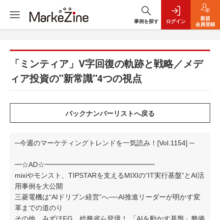
新規
事例を探す
ログイン
会員登録
「ミンティア」V字回復の軌跡と戦略／メデ
ィア投資の"新常識"4つの視点
─今週のマーケティングトレンドを一気読み！[Vol.1154] ─
━☆AD☆━━━━━━━━━━━━━━━━
mixiやモンスト、TIPSTARを支えるMIXIの“IT実行基盤”とAI活
用事例を大公開
三菱電機は“AIドリブン経営”へ──AI推進リーダーが明かす変
革までの道のり
その他、みずほFG、総務省ら登壇！ 「AIを動かす基盤」整備