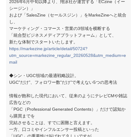
2026年6月中旬以降より、翔泳社が運営する「ECzine（イー
シージン）」
および「SalesZine（セールスジン）」をMarkeZineへと統合
し、
マーケティング・コマース・営業の3領域を横断する
「統合型ビジネスメディアプラットフォーム」として、
新たな体制でスタートいたします。
https://markezine.jp/article/detail/50724?
utm_source=markezine_regular_20260528&utm_medium=e
mail
◆シン・UGC領域の最適戦略設計。
UGC"だけ"、フォロワー数"だけ"で考えない5つの思考法
情報が飽和した現代において、従来のようにテレビCMや雑誌
広告などの
「PGC（Professional Generated Contents）」だけで認知か
ら購買までを
完結させることは、すでに困難と言えます。
一方、口コミやインフルエンサー投稿といった
「UGC」の重要性は叫ばれて久しいですが、