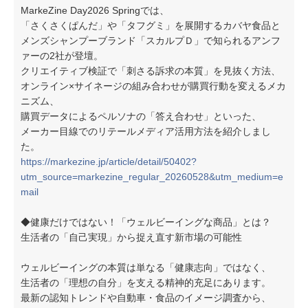
MarkeZine Day2026 Springでは、
「さくさくぱんだ」や「タフグミ」を展開するカバヤ食品と
メンズシャンプーブランド「スカルプＤ」で知られるアンフ
ァーの2社が登壇。
クリエイティブ検証で「刺さる訴求の本質」を見抜く方法、
オンライン×サイネージの組み合わせが購買行動を変えるメカ
ニズム、
購買データによるペルソナの「答え合わせ」といった、
メーカー目線でのリテールメディア活用方法を紹介しまし
た。
https://markezine.jp/article/detail/50402?
utm_source=markezine_regular_20260528&utm_medium=e
mail
◆健康だけではない！「ウェルビーイングな商品」とは？
生活者の「自己実現」から捉え直す新市場の可能性
ウェルビーイングの本質は単なる「健康志向」ではなく、
生活者の「理想の自分」を支える精神的充足にあります。
最新の認知トレンドや自動車・食品のイメージ調査から、