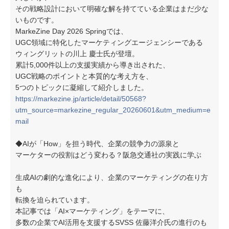
その戦略設計において明確な解を持てている企業はまだ少な
いものです。
MarkeZine Day 2026 Springでは、
UGC領域に特化したマーケティングエージェンシーである
ウィングリットの川上 慶士氏が登壇。
累計5,000件以上の支援実績から導き出された、
UGC戦略のポイントと本質的な考え方を、
5つのトピックに凝縮して紹介しました。
https://markezine.jp/article/detail/50568?
utm_source=markezine_regular_20260601&utm_medium=e
mail
◆AIが「How」を担う時代、企業の競争力の源泉と
マーケターの役割はどう変わる？阪急交通社の実践に学ぶ
生成AIの劇的な進化により、企業のマーケティングの在り方
も
転換を迫られています。
本記事では「AI×マーケティング」をテーマに、
多数の企業でAI活用を支援するSVSS 佐藤洋介氏の進行のも