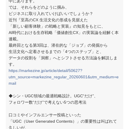
中にあります。
では、それらをどのように掴み、
ビジネスに取り入れていけばいいでしょうか？
近刊『至高のCX 生活文化の形成を見据えた
「新しい顧客体験」の戦略と実装』の知見をもとに、
AI時代における生存戦略「価値創生CX」の実装論を紐解く本
連載。
最終回となる第3回は、潜在的な「ジョブ」の発掘から
生活文化へ定着させるまでの「4つのステップ」と、
データの役割を「洞察」へとシフトさせる方法論を解説しま
す。
https://markezine.jp/article/detail/50627?
utm_source=markezine_regular_20260601&utm_medium=e
mail
◆シン・UGC領域の最適戦略設計。UGC“だけ”、
フォロワー数“だけ”で考えない5つの思考法
口コミやインフルエンサー投稿といった
「UGC（User Generated Contents）」の重要性は叫ばれて
久しいが、