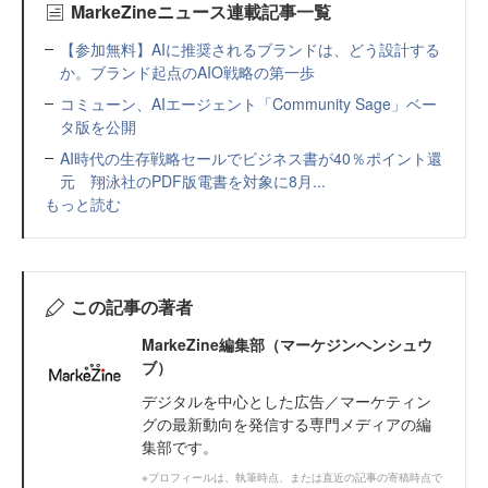
MarkeZineニュース連載記事一覧
【参加無料】AIに推奨されるブランドは、どう設計する
か。ブランド起点のAIO戦略の第一歩
コミューン、AIエージェント「Community Sage」ベー
タ版を公開
AI時代の生存戦略セールでビジネス書が40％ポイント還
元 翔泳社のPDF版電書を対象に8月...
もっと読む
この記事の著者
MarkeZine編集部（マーケジンヘンシュウ
ブ）
デジタルを中心とした広告／マーケティン
グの最新動向を発信する専門メディアの編
集部です。
※プロフィールは、執筆時点、または直近の記事の寄稿時点で