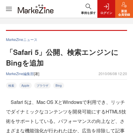
新規
事例を探す
ログイン
会員登録
MarkeZineニュース
「Safari 5」公開、検索エンジンに
Bingを追加
MarkeZine編集部
[著]
2010/06/08 12:20
検索
Apple
ブラウザ
Bing
Safari 5は、Mac OS XとWindowsで利用でき、リッチ
でダイナミックなコンテンツを開発可能にするHTML5技
術をサポートしている。パフォーマンスの向上など、さ
まざまな機能強化が行われたほか、広告を排除して記事