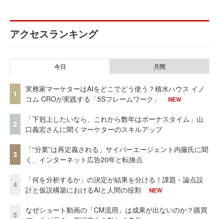
アクセスランキング
今日
月間
実務家マーケターはAIをどこでどう使う？積水ハウス イノ
1
コム CROが実践する「5Sフレームワーク」
NEW
「下剋上したいなら、これから数年はボーナスタイム」山
2
口義宏さんに聞くマーケターのスキルアップ
「“分業”は再定義される」サイバーエージェント内藤氏に聞
3
く、インターネット広告20年と転換点
「何を分析するか」の決定が結果を分ける！課題・論点設
4
計と仮説構築におけるAIと人間の役割
NEW
なぜショート動画の「CM流用」は成果が出ないのか？購買
5