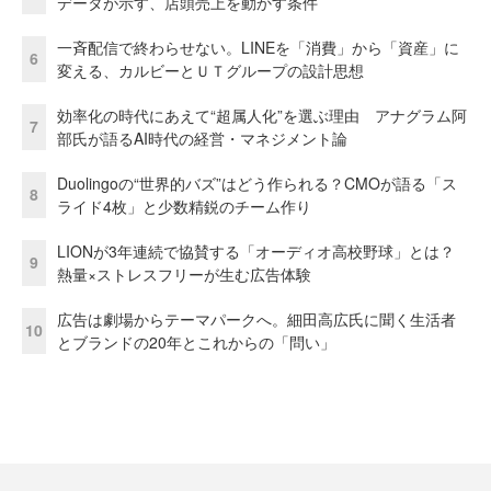
データが示す、店頭売上を動かす条件
一斉配信で終わらせない。LINEを「消費」から「資産」に
6
変える、カルビーとＵＴグループの設計思想
効率化の時代にあえて“超属人化”を選ぶ理由 アナグラム阿
7
部氏が語るAI時代の経営・マネジメント論
Duolingoの“世界的バズ”はどう作られる？CMOが語る「ス
8
ライド4枚」と少数精鋭のチーム作り
LIONが3年連続で協賛する「オーディオ高校野球」とは？
9
熱量×ストレスフリーが生む広告体験
広告は劇場からテーマパークへ。細田高広氏に聞く生活者
10
とブランドの20年とこれからの「問い」