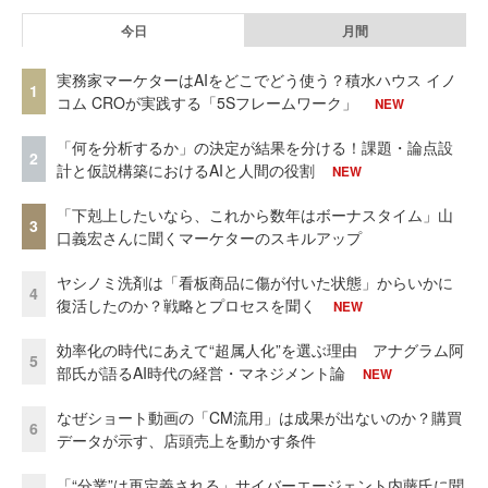
今日
月間
実務家マーケターはAIをどこでどう使う？積水ハウス イノ
1
コム CROが実践する「5Sフレームワーク」
NEW
「何を分析するか」の決定が結果を分ける！課題・論点設
2
計と仮説構築におけるAIと人間の役割
NEW
「下剋上したいなら、これから数年はボーナスタイム」山
3
口義宏さんに聞くマーケターのスキルアップ
ヤシノミ洗剤は「看板商品に傷が付いた状態」からいかに
4
復活したのか？戦略とプロセスを聞く
NEW
効率化の時代にあえて“超属人化”を選ぶ理由 アナグラム阿
5
部氏が語るAI時代の経営・マネジメント論
NEW
なぜショート動画の「CM流用」は成果が出ないのか？購買
6
データが示す、店頭売上を動かす条件
「“分業”は再定義される」サイバーエージェント内藤氏に聞