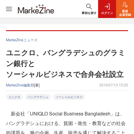
新規
事例を探す
ログイン
会員登録
MarkeZineニュース
ユニクロ、バングラデシュのグラミ
ン銀行と
ソーシャルビジネスで合弁会社設立
MarkeZine編集部
[著]
2010/07/13 15:25
ユニクロ
バングラデシュ
ソーシャルビジネス
新会社「UNIQLO Social Business Bangladesh」は、
バングラデシュにおける、貧困・衛生・教育などの社会
的課題を、服の企画、生産、販売を通じて解決すること