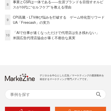
事業とCSRは一体である――生涯ブランドを目指すオルビ
8
スが10代に“セルフケア”を教える理由
CPI高騰・LTV伸び悩みを打破する ゲーム特化型リワード
9
UA「Freecash」の実力
「AIで仕事が速くなっただけで代理店は生き残れない」
10
米国広告代理店協会が暴く不都合な真実
デジタルを中心とした広告／マーケティングの最新動向を
発信するマーケティング専門メディアです。