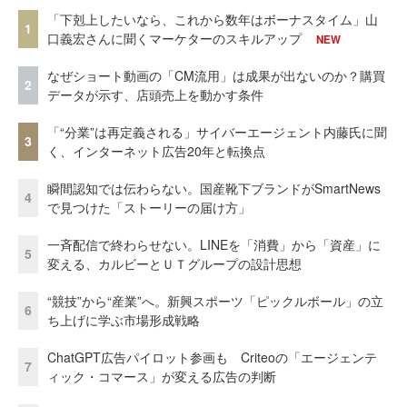
「下剋上したいなら、これから数年はボーナスタイム」山
1
口義宏さんに聞くマーケターのスキルアップ
NEW
なぜショート動画の「CM流用」は成果が出ないのか？購買
2
データが示す、店頭売上を動かす条件
「“分業”は再定義される」サイバーエージェント内藤氏に聞
3
く、インターネット広告20年と転換点
瞬間認知では伝わらない。国産靴下ブランドがSmartNews
4
で見つけた「ストーリーの届け方」
一斉配信で終わらせない。LINEを「消費」から「資産」に
5
変える、カルビーとＵＴグループの設計思想
“競技”から“産業”へ。新興スポーツ「ピックルボール」の立
6
ち上げに学ぶ市場形成戦略
ChatGPT広告パイロット参画も Criteoの「エージェンテ
7
ィック・コマース」が変える広告の判断