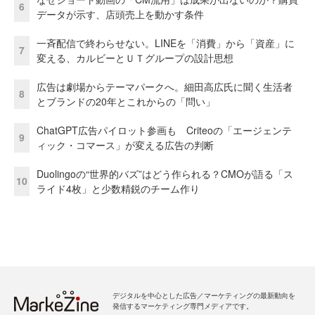
6
データが示す、店頭売上を動かす条件
一斉配信で終わらせない。LINEを「消費」から「資産」に
7
変える、カルビーとＵＴグループの設計思想
広告は劇場からテーマパークへ。細田高広氏に聞く生活者
8
とブランドの20年とこれからの「問い」
ChatGPT広告パイロット参画も Criteoの「エージェンテ
9
ィック・コマース」が変える広告の判断
Duolingoの“世界的バズ”はどう作られる？CMOが語る「ス
10
ライド4枚」と少数精鋭のチーム作り
デジタルを中心とした広告／マーケティングの最新動向を
発信するマーケティング専門メディアです。