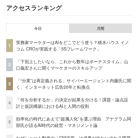
アクセスランキング
今日
月間
実務家マーケターはAIをどこでどう使う？積水ハウス イノ
1
コム CROが実践する「5Sフレームワーク」
「下剋上したいなら、これから数年はボーナスタイム」山
2
口義宏さんに聞くマーケターのスキルアップ
「“分業”は再定義される」サイバーエージェント内藤氏に聞
3
く、インターネット広告20年と転換点
「何を分析するか」の決定が結果を分ける！課題・論点設
4
計と仮説構築におけるAIと人間の役割
効率化の時代にあえて“超属人化”を選ぶ理由 アナグラム阿
5
部氏が語るAI時代の経営・マネジメント論
なぜショート動画の「CM流用」は成果が出ないのか？購買