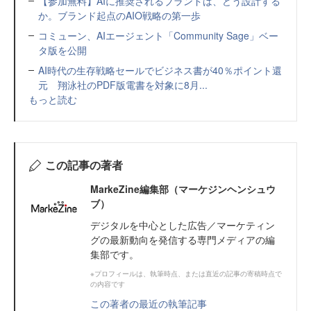
【参加無料】AIに推奨されるブランドは、どう設計する
か。ブランド起点のAIO戦略の第一歩
コミューン、AIエージェント「Community Sage」ベー
タ版を公開
AI時代の生存戦略セールでビジネス書が40％ポイント還
元 翔泳社のPDF版電書を対象に8月...
もっと読む
この記事の著者
MarkeZine編集部（マーケジンヘンシュウ
ブ）
デジタルを中心とした広告／マーケティン
グの最新動向を発信する専門メディアの編
集部です。
※プロフィールは、執筆時点、または直近の記事の寄稿時点で
の内容です
この著者の最近の執筆記事