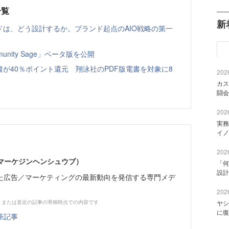
一覧
新
ドは、どう設計するか。ブランド起点のAIO戦略の第一
nity Sage」ベータ版を公開
書が40％ポイント還元 翔泳社のPDF版電書を対象に8
2026
カス
闘会
2026
実務
イノ
2026
部（マーケジンヘンシュウブ）
「何
設計
た広告／マーケティングの最新動向を発信する専門メデ
2026
、または直近の記事の寄稿時点での内容です
ヤシ
に復
筆記事