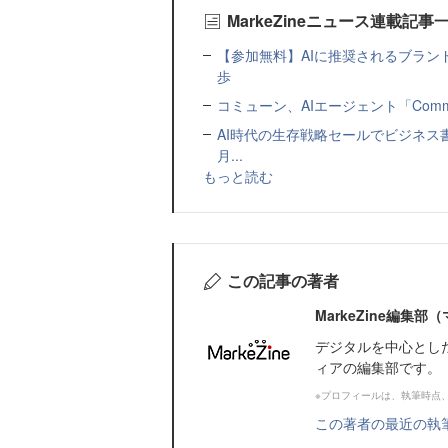
MarkeZineニュース連載記事
【参加無料】AIに推奨されるブラン
歩
コミューン、AIエージェント「Commu
AI時代の生存戦略セールでビジネス
月...
もっと読む
この記事の著者
MarkeZine編集
デジタルを中心とし
ィアの編集部です。
※プロフィールは、執筆時点
この著者の最近の執