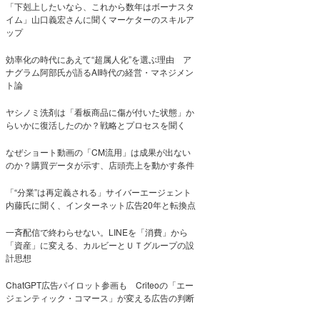
「下剋上したいなら、これから数年はボーナスタ
イム」山口義宏さんに聞くマーケターのスキルア
ップ
効率化の時代にあえて“超属人化”を選ぶ理由 ア
ナグラム阿部氏が語るAI時代の経営・マネジメン
ト論
ヤシノミ洗剤は「看板商品に傷が付いた状態」か
らいかに復活したのか？戦略とプロセスを聞く
なぜショート動画の「CM流用」は成果が出ない
のか？購買データが示す、店頭売上を動かす条件
「“分業”は再定義される」サイバーエージェント
内藤氏に聞く、インターネット広告20年と転換点
一斉配信で終わらせない。LINEを「消費」から
「資産」に変える、カルビーとＵＴグループの設
計思想
ChatGPT広告パイロット参画も Criteoの「エー
ジェンティック・コマース」が変える広告の判断