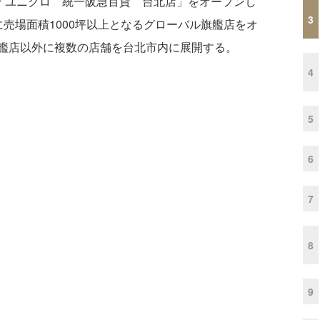
「ユニクロ 統一阪急百貨 台北店」をオープンし
3
売場面積1000坪以上となるグローバル旗艦店をオ
艦店以外に複数の店舗を台北市内に展開する。
4
5
6
7
8
9