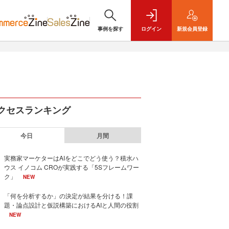
事例を探す
ログイン
新規
会員登録
クセスランキング
今日
月間
実務家マーケターはAIをどこでどう使う？積水ハ
ウス イノコム CROが実践する「5Sフレームワー
ク」
NEW
「何を分析するか」の決定が結果を分ける！課
題・論点設計と仮説構築におけるAIと人間の役割
NEW