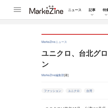
ニュース
記事
特
MarkeZineニュース
ユニクロ、台北グロ
ン
MarkeZine編集部
[著]
ファッション
ユニクロ
台湾