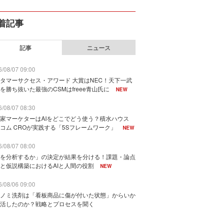
着記事
記事
ニュース
/08/07 09:00
タマーサクセス・アワード 大賞はNEC！天下一武
を勝ち抜いた最強のCSMはfreee青山氏に
NEW
/08/07 08:30
家マーケターはAIをどこでどう使う？積水ハウス
コム CROが実践する「5Sフレームワーク」
NEW
/08/07 08:00
を分析するか」の決定が結果を分ける！課題・論点
と仮説構築におけるAIと人間の役割
NEW
/08/06 09:00
ノミ洗剤は「看板商品に傷が付いた状態」からいか
活したのか？戦略とプロセスを聞く