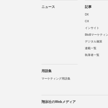
ニュース
記事
DX
CX
インサイト
BtoBマーケティ
デジタル施策
連載一覧
執筆者一覧
用語集
マーケティング用語集
翔泳社のWebメディア