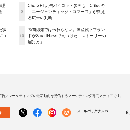
ぶ理
ChatGPT広告パイロット参画も Criteoの
経
9
「エージェンティック・コマース」が変え
る広告の判断
た状
瞬間認知では伝わらない。国産靴下ブラン
プロ
10
ドがSmartNewsで見つけた「ストーリーの
届け方」
広告／マーケティングの最新動向を発信するマーケティング専門メディアです。
メールバックナンバー
広
録