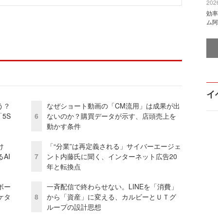
2026
効率
ム阿
イ
う？
なぜショート動画の「CM流用」は成果が出
5S
6
ないのか？購買データが示す、店頭売上を
動かす条件
け
「“分業”は再定義される」サイバーエージェ
AI
7
ント内藤氏に聞く、インターネット広告20
年と転換点
ボー
一斉配信で終わらせない。LINEを「消費」
ケタ
8
から「資産」に変える、カルビーとＵＴグ
ループの設計思想