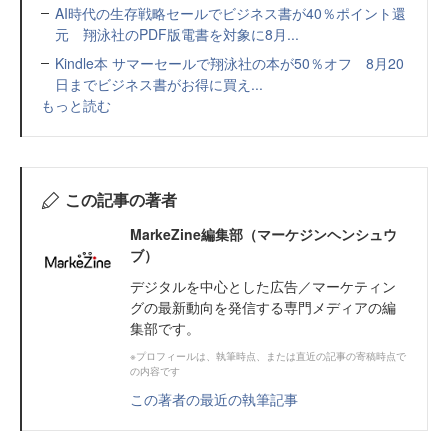
AI時代の生存戦略セールでビジネス書が40％ポイント還
元 翔泳社のPDF版電書を対象に8月...
Kindle本 サマーセールで翔泳社の本が50％オフ 8月20
日までビジネス書がお得に買え...
もっと読む
この記事の著者
MarkeZine編集部（マーケジンヘンシュウ
ブ）
デジタルを中心とした広告／マーケティン
グの最新動向を発信する専門メディアの編
集部です。
※プロフィールは、執筆時点、または直近の記事の寄稿時点で
の内容です
この著者の最近の執筆記事