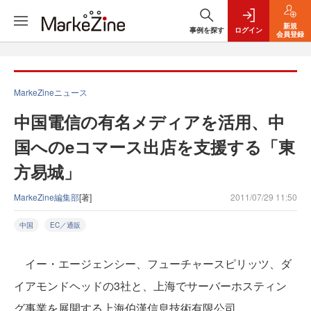
新規
事例を探す
ログイン
会員登録
MarkeZineニュース
中国電信の有名メディアを活用、中
国へのeコマース出店を支援する「東
方易城」
MarkeZine編集部
[著]
2011/07/29 11:50
中国
EC／通販
イー・エージェンシー、フューチャースピリッツ、ダ
イアモンドヘッドの3社と、上海でサーバーホスティン
グ事業を展開する上海伯漢信息技術有限公司