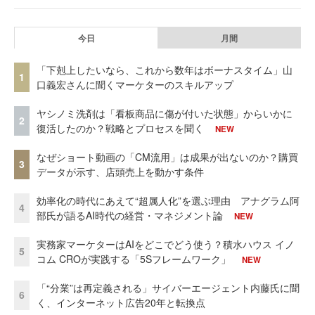
今日
月間
「下剋上したいなら、これから数年はボーナスタイム」山
1
口義宏さんに聞くマーケターのスキルアップ
ヤシノミ洗剤は「看板商品に傷が付いた状態」からいかに
2
復活したのか？戦略とプロセスを聞く
NEW
なぜショート動画の「CM流用」は成果が出ないのか？購買
3
データが示す、店頭売上を動かす条件
効率化の時代にあえて“超属人化”を選ぶ理由 アナグラム阿
4
部氏が語るAI時代の経営・マネジメント論
NEW
実務家マーケターはAIをどこでどう使う？積水ハウス イノ
5
コム CROが実践する「5Sフレームワーク」
NEW
「“分業”は再定義される」サイバーエージェント内藤氏に聞
6
く、インターネット広告20年と転換点