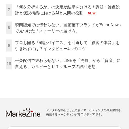
「何を分析するか」の決定が結果を分ける！課題・論点設
7
計と仮説構築におけるAIと人間の役割
NEW
瞬間認知では伝わらない。国産靴下ブランドがSmartNews
8
で見つけた「ストーリーの届け方」
プロも陥る「確証バイアス」を回避して「顧客の本音」を
9
引き出すには？インタビュー4つのコツ
一斉配信で終わらせない。LINEを「消費」から「資産」に
10
変える、カルビーとＵＴグループの設計思想
デジタルを中心とした広告／マーケティングの最新動向を
発信するマーケティング専門メディアです。