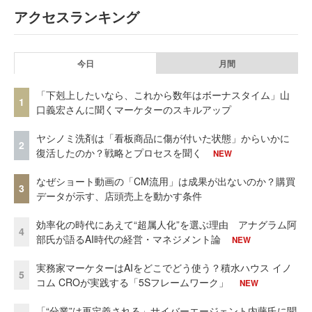
アクセスランキング
今日
月間
「下剋上したいなら、これから数年はボーナスタイム」山
1
口義宏さんに聞くマーケターのスキルアップ
ヤシノミ洗剤は「看板商品に傷が付いた状態」からいかに
2
復活したのか？戦略とプロセスを聞く
NEW
なぜショート動画の「CM流用」は成果が出ないのか？購買
3
データが示す、店頭売上を動かす条件
効率化の時代にあえて“超属人化”を選ぶ理由 アナグラム阿
4
部氏が語るAI時代の経営・マネジメント論
NEW
実務家マーケターはAIをどこでどう使う？積水ハウス イノ
5
コム CROが実践する「5Sフレームワーク」
NEW
「“分業”は再定義される」サイバーエージェント内藤氏に聞