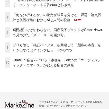
6
く、インターネット広告20年と転換点
「何を分析するか」の決定が結果を分ける！課題・論点設
7
計と仮説構築におけるAIと人間の役割
NEW
瞬間認知では伝わらない。国産靴下ブランドがSmartNews
8
で見つけた「ストーリーの届け方」
プロも陥る「確証バイアス」を回避して「顧客の本音」を
9
引き出すには？インタビュー4つのコツ
ChatGPT広告パイロット参画も Criteoの「エージェンテ
10
ィック・コマース」が変える広告の判断
デジタルを中心とした広告／マーケティングの最新動向を
発信するマーケティング専門メディアです。