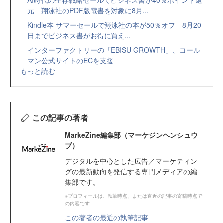
AI時代の生存戦略セールでビジネス書が40％ポイント還
元 翔泳社のPDF版電書を対象に8月...
Kindle本 サマーセールで翔泳社の本が50％オフ 8月20
日までビジネス書がお得に買え...
インターファクトリーの「EBISU GROWTH」、コール
マン公式サイトのECを支援
もっと読む
この記事の著者
MarkeZine編集部（マーケジンヘンシュウ
ブ）
デジタルを中心とした広告／マーケティン
グの最新動向を発信する専門メディアの編
集部です。
※プロフィールは、執筆時点、または直近の記事の寄稿時点で
の内容です
この著者の最近の執筆記事