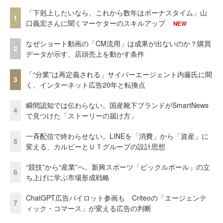
「下剋上したいなら、これから数年はボーナスタイム」山
1
口義宏さんに聞くマーケターのスキルアップ
NEW
なぜショート動画の「CM流用」は成果が出ないのか？購買
2
データが示す、店頭売上を動かす条件
「“分業”は再定義される」サイバーエージェント内藤氏に聞
3
く、インターネット広告20年と転換点
瞬間認知では伝わらない。国産靴下ブランドがSmartNews
4
で見つけた「ストーリーの届け方」
一斉配信で終わらせない。LINEを「消費」から「資産」に
5
変える、カルビーとＵＴグループの設計思想
“競技”から“産業”へ。新興スポーツ「ピックルボール」の立
6
ち上げに学ぶ市場形成戦略
ChatGPT広告パイロット参画も Criteoの「エージェンテ
7
ィック・コマース」が変える広告の判断