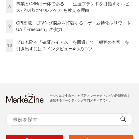
事業とCSRは一体である――生涯ブランドを目指すオルビ
8
スが10代に“セルフケア”を教える理由
CPI高騰・LTV伸び悩みを打破する ゲーム特化型リワード
9
UA「Freecash」の実力
プロも陥る「確証バイアス」を回避して「顧客の本音」を
10
引き出すには？インタビュー4つのコツ
デジタルを中心とした広告／マーケティングの最新動向を
発信するマーケティング専門メディアです。