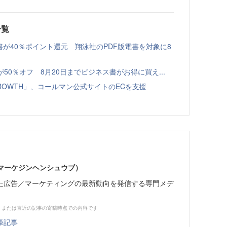
一覧
書が40％ポイント還元 翔泳社のPDF版電書を対象に8
本が50％オフ 8月20日までビジネス書がお得に買え...
GROWTH」、コールマン公式サイトのECを支援
部（マーケジンヘンシュウブ）
た広告／マーケティングの最新動向を発信する専門メデ
、または直近の記事の寄稿時点での内容です
筆記事