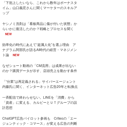
「下剋上したいなら、これから数年はボーナスタ
イム」山口義宏さんに聞くマーケターのスキルア
ップ
ヤシノミ洗剤は「看板商品に傷が付いた状態」か
らいかに復活したのか？戦略とプロセスを聞く
NEW
効率化の時代にあえて“超属人化”を選ぶ理由 ア
ナグラム阿部氏が語るAI時代の経営・マネジメン
ト論
NEW
なぜショート動画の「CM流用」は成果が出ない
のか？購買データが示す、店頭売上を動かす条件
「“分業”は再定義される」サイバーエージェント
内藤氏に聞く、インターネット広告20年と転換点
一斉配信で終わらせない。LINEを「消費」から
「資産」に変える、カルビーとＵＴグループの設
計思想
ChatGPT広告パイロット参画も Criteoの「エー
ジェンティック・コマース」が変える広告の判断