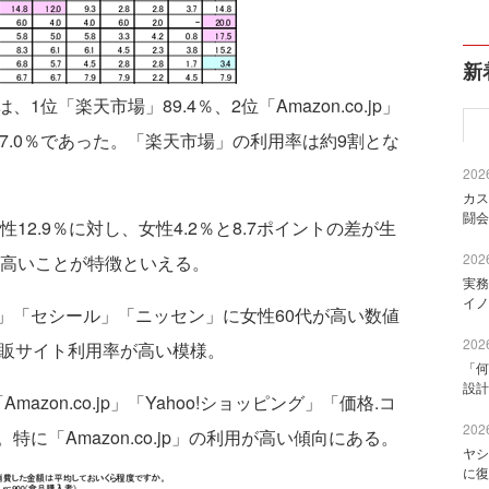
新
「楽天市場」89.4％、2位「Amazon.co.jp」
グ」27.0％であった。「楽天市場」の利用率は約9割とな
2026
カス
闘会
2.9％に対し、女性4.2％と8.7ポイントの差が生
2026
が高いことが特徴といえる。
実務
イノ
「セシール」「ニッセン」に女性60代が高い数値
2026
通販サイト利用率が高い模様。
「何
設計
zon.co.jp」「Yahoo!ショッピング」「価格.コ
2026
に「Amazon.co.jp」の利用が高い傾向にある。
ヤシ
に復