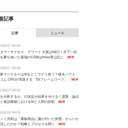
着記事
記事
ニュース
/08/07 09:00
タマーサクセス・アワード 大賞はNEC！天下一武
を勝ち抜いた最強のCSMはfreee青山氏に
NEW
/08/07 08:30
家マーケターはAIをどこでどう使う？積水ハウス
コム CROが実践する「5Sフレームワーク」
NEW
/08/07 08:00
を分析するか」の決定が結果を分ける！課題・論点
と仮説構築におけるAIと人間の役割
NEW
/08/06 09:00
ノミ洗剤は「看板商品に傷が付いた状態」からいか
活したのか？戦略とプロセスを聞く
NEW