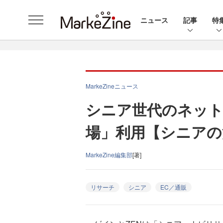
ニュース
記事
特
MarkeZineニュース
シニア世代のネット
場」利用【シニアの
MarkeZine編集部
[著]
リサーチ
シニア
EC／通販