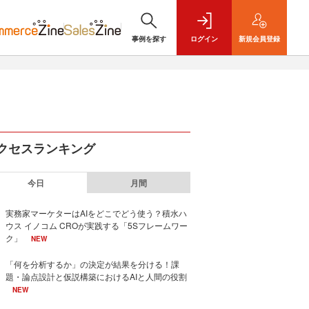
事例を探す
ログイン
新規
会員登録
クセスランキング
今日
月間
実務家マーケターはAIをどこでどう使う？積水ハ
ウス イノコム CROが実践する「5Sフレームワー
ク」
NEW
「何を分析するか」の決定が結果を分ける！課
題・論点設計と仮説構築におけるAIと人間の役割
NEW