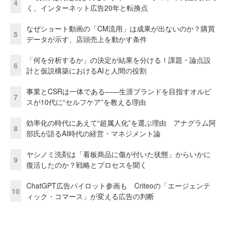
4
く、インターネット広告20年と転換点
なぜショート動画の「CM流用」は成果が出ないのか？購買
5
データが示す、店頭売上を動かす条件
「何を分析するか」の決定が結果を分ける！課題・論点設
6
計と仮説構築におけるAIと人間の役割
事業とCSRは一体である――生涯ブランドを目指すオルビ
7
スが10代に“セルフケア”を教える理由
効率化の時代にあえて“超属人化”を選ぶ理由 アナグラム阿
8
部氏が語るAI時代の経営・マネジメント論
ヤシノミ洗剤は「看板商品に傷が付いた状態」からいかに
9
復活したのか？戦略とプロセスを聞く
ChatGPT広告パイロット参画も Criteoの「エージェンテ
10
ィック・コマース」が変える広告の判断