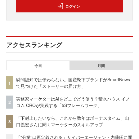
ログイン
アクセスランキング
今日
月間
瞬間認知では伝わらない。国産靴下ブランドがSmartNews
1
で見つけた「ストーリーの届け方」
実務家マーケターはAIをどこでどう使う？積水ハウス イノ
2
コム CROが実践する「5Sフレームワーク」
「下剋上したいなら、これから数年はボーナスタイム」山
3
口義宏さんに聞くマーケターのスキルアップ
「“分業”は再定義される」サイバーエージェント内藤氏に聞