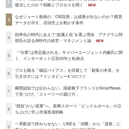
2
復活したのか？戦略とプロセスを聞く
NEW
なぜショート動画の「CM流用」は成果が出ないのか？購買
3
データが示す、店頭売上を動かす条件
効率化の時代にあえて“超属人化”を選ぶ理由 アナグラム阿
4
部氏が語るAI時代の経営・マネジメント論
NEW
「“分業”は再定義される」サイバーエージェント内藤氏に聞
5
く、インターネット広告20年と転換点
プロも陥る「確証バイアス」を回避して「顧客の本音」を
6
引き出すには？インタビュー4つのコツ
瞬間認知では伝わらない。国産靴下ブランドがSmartNews
7
で見つけた「ストーリーの届け方」
“競技”から“産業”へ。新興スポーツ「ピックルボール」の立
8
ち上げに学ぶ市場形成戦略
一斉配信で終わらせない。LINEを「消費」から「資産」に
9