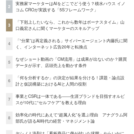
実務家マーケターはAIをどこでどう使う？積水ハウス イノ
2
コム CROが実践する「5Sフレームワーク」
「下剋上したいなら、これから数年はボーナスタイム」山
3
口義宏さんに聞くマーケターのスキルアップ
「“分業”は再定義される」サイバーエージェント内藤氏に聞
4
く、インターネット広告20年と転換点
なぜショート動画の「CM流用」は成果が出ないのか？購買
5
データが示す、店頭売上を動かす条件
「何を分析するか」の決定が結果を分ける！課題・論点設
6
計と仮説構築におけるAIと人間の役割
事業とCSRは一体である――生涯ブランドを目指すオルビ
7
スが10代に“セルフケア”を教える理由
効率化の時代にあえて“超属人化”を選ぶ理由 アナグラム阿
8
部氏が語るAI時代の経営・マネジメント論
ヤシノミ洗剤は「看板商品に傷が付いた状態」からいかに