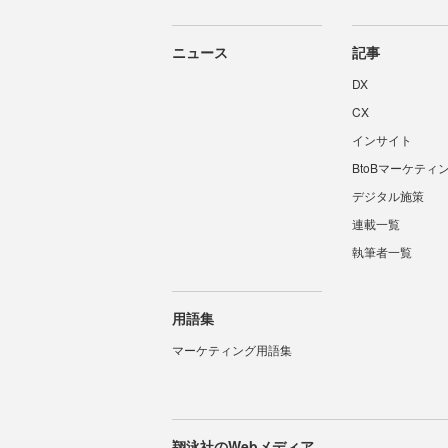
ニュース
記事
DX
CX
インサイト
BtoBマーケティ
デジタル施策
連載一覧
執筆者一覧
用語集
マーケティング用語集
翔泳社のWebメディア