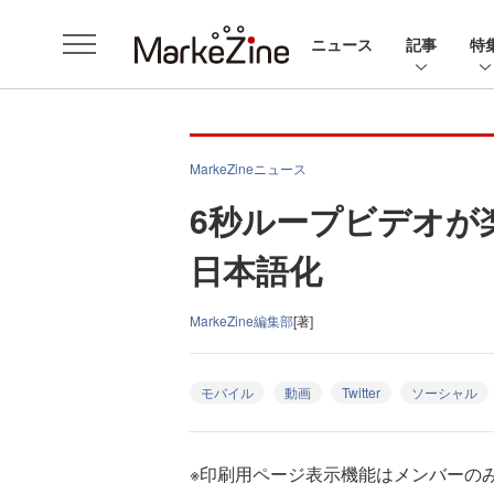
ニュース
記事
特
MarkeZineニュース
6秒ループビデオが楽
日本語化
MarkeZine編集部
[著]
モバイル
動画
Twitter
ソーシャル
※印刷用ページ表示機能はメンバーの