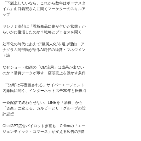
「下剋上したいなら、これから数年はボーナスタ
イム」山口義宏さんに聞くマーケターのスキルア
ップ
ヤシノミ洗剤は「看板商品に傷が付いた状態」か
らいかに復活したのか？戦略とプロセスを聞く
効率化の時代にあえて“超属人化”を選ぶ理由 ア
ナグラム阿部氏が語るAI時代の経営・マネジメン
ト論
なぜショート動画の「CM流用」は成果が出ない
のか？購買データが示す、店頭売上を動かす条件
「“分業”は再定義される」サイバーエージェント
内藤氏に聞く、インターネット広告20年と転換点
一斉配信で終わらせない。LINEを「消費」から
「資産」に変える、カルビーとＵＴグループの設
計思想
ChatGPT広告パイロット参画も Criteoの「エー
ジェンティック・コマース」が変える広告の判断