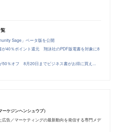
一覧
nity Sage」ベータ版を公開
書が40％ポイント還元 翔泳社のPDF版電書を対象に8
本が50％オフ 8月20日までビジネス書がお得に買え...
部（マーケジンヘンシュウブ）
た広告／マーケティングの最新動向を発信する専門メデ