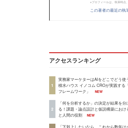
※プロフィールは、執筆時点
この著者の最近の執
アクセスランキング
実務家マーケターはAIをどこでどう使
1
積水ハウス イノコム CROが実践する「
フレームワーク」
NEW
「何を分析するか」の決定が結果を分
2
る！課題・論点設計と仮説構築における
と人間の役割
NEW
「下剋上したいなら、これから数年は