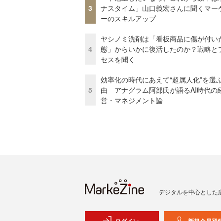
3
ナスタイム」山口義宏さんに聞くマー
ーのスキルアップ
ヤシノミ洗剤は「看板商品に傷が付い
4
態」からいかに復活したのか？戦略と
セスを聞く
効率化の時代にあえて“超属人化”を選
5
由 アナグラム阿部氏が語るAI時代の
営・マネジメント論
デジタルを中心とした
ログイン
新規会員登