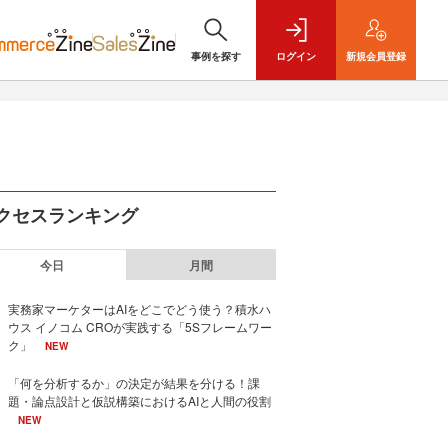
事例を探す
ログイン
新規
会員登録
クセスランキング
今日
月間
実務家マーケターはAIをどこでどう使う？積水ハ
ウス イノコム CROが実践する「5Sフレームワー
ク」
NEW
「何を分析するか」の決定が結果を分ける！課
題・論点設計と仮説構築におけるAIと人間の役割
NEW