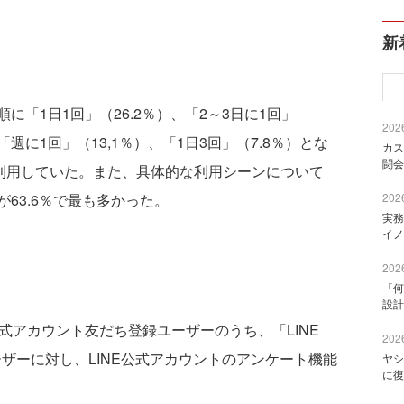
新
「1日1回」（26.2％）、「2～3日に1回」
2026
、「週に1回」（13,1％）、「1日3回」（7.8％）とな
カス
闘会
上利用していた。また、具体的な利用シーンについて
63.6％で最も多かった。
2026
実務
イノ
2026
「何
設計
NE公式アカウント友だち登録ユーザーのうち、「LINE
2026
ーザーに対し、LINE公式アカウントのアンケート機能
ヤシ
に復