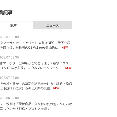
着記事
記事
ニュース
/08/07 09:00
タマーサクセス・アワード 大賞はNEC！天下一武
を勝ち抜いた最強のCSMはfreee青山氏に
NEW
/08/07 08:30
家マーケターはAIをどこでどう使う？積水ハウス
コム CROが実践する「5Sフレームワーク」
NEW
/08/07 08:00
を分析するか」の決定が結果を分ける！課題・論点
と仮説構築におけるAIと人間の役割
NEW
/08/06 09:00
ノミ洗剤は「看板商品に傷が付いた状態」からいか
活したのか？戦略とプロセスを聞く