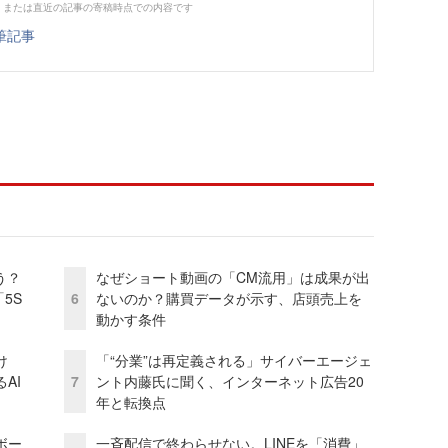
、または直近の記事の寄稿時点での内容です
筆記事
う？
なぜショート動画の「CM流用」は成果が出
5S
6
ないのか？購買データが示す、店頭売上を
動かす条件
け
「“分業”は再定義される」サイバーエージェ
AI
7
ント内藤氏に聞く、インターネット広告20
年と転換点
ボー
一斉配信で終わらせない。LINEを「消費」