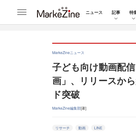
ニュース
記事
特
MarkeZineニュース
子ども向け動画配信アプ
画」、リリースから
ド突破
MarkeZine編集部
[著]
リサーチ
動画
LINE