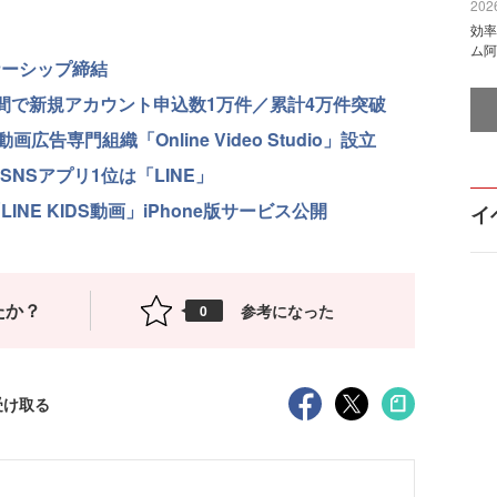
2026
効率
ム阿
ナーシップ締結
週間で新規アカウント申込数1万件／累計4万件突破
専門組織「Online Video Studio」設立
SNSアプリ1位は「LINE」
NE KIDS動画」iPhone版サービス公開
イ
たか？
参考になった
0
受け取る