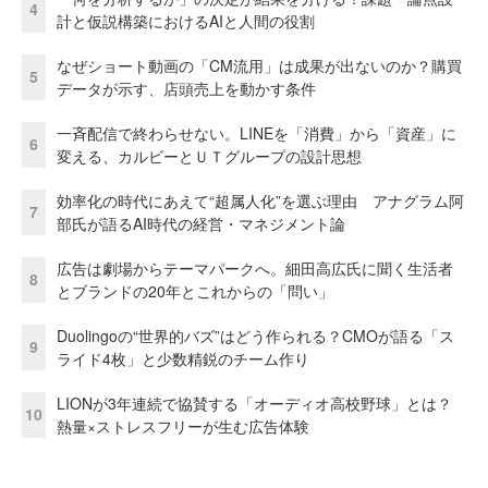
4
計と仮説構築におけるAIと人間の役割
なぜショート動画の「CM流用」は成果が出ないのか？購買
5
データが示す、店頭売上を動かす条件
一斉配信で終わらせない。LINEを「消費」から「資産」に
6
変える、カルビーとＵＴグループの設計思想
効率化の時代にあえて“超属人化”を選ぶ理由 アナグラム阿
7
部氏が語るAI時代の経営・マネジメント論
広告は劇場からテーマパークへ。細田高広氏に聞く生活者
8
とブランドの20年とこれからの「問い」
Duolingoの“世界的バズ”はどう作られる？CMOが語る「ス
9
ライド4枚」と少数精鋭のチーム作り
LIONが3年連続で協賛する「オーディオ高校野球」とは？
10
熱量×ストレスフリーが生む広告体験