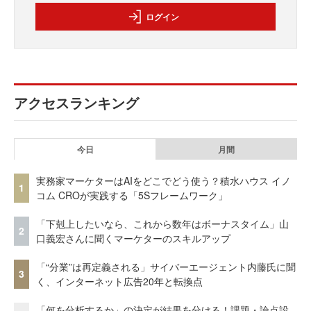
ログイン
アクセスランキング
今日
月間
実務家マーケターはAIをどこでどう使う？積水ハウス イノ
1
コム CROが実践する「5Sフレームワーク」
「下剋上したいなら、これから数年はボーナスタイム」山
2
口義宏さんに聞くマーケターのスキルアップ
「“分業”は再定義される」サイバーエージェント内藤氏に聞
3
く、インターネット広告20年と転換点
「何を分析するか」の決定が結果を分ける！課題・論点設