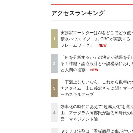
アクセスランキング
実務家マーケターはAIをどこでどう使
1
積水ハウス イノコム CROが実践する「
フレームワーク」
NEW
「何を分析するか」の決定が結果を分
2
る！課題・論点設計と仮説構築における
と人間の役割
NEW
「下剋上したいなら、これから数年は
3
ナスタイム」山口義宏さんに聞くマー
ーのスキルアップ
効率化の時代にあえて“超属人化”を選
4
由 アナグラム阿部氏が語るAI時代の
営・マネジメント論
ヤシノミ洗剤は「看板商品に傷が付い