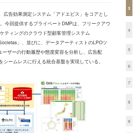
3
、広告効果測定システム「アドエビス」をコアとし
た。今回提供するプライベートDMPは、フリークアウ
4
ーマーケティングのクラウド型顧客管理システム
Societas」、並びに、データアーティストのLPOツ
5
、ユーザーの行動履歴や態度変容を分析し、広告配
をシームレスに行える統合基盤を実現している。
6
7
8
9