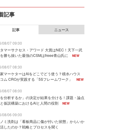
着記事
記事
ニュース
/08/07 09:00
タマーサクセス・アワード 大賞はNEC！天下一武
を勝ち抜いた最強のCSMはfreee青山氏に
NEW
/08/07 08:30
家マーケターはAIをどこでどう使う？積水ハウス
コム CROが実践する「5Sフレームワーク」
NEW
/08/07 08:00
を分析するか」の決定が結果を分ける！課題・論点
と仮説構築におけるAIと人間の役割
NEW
/08/06 09:00
ノミ洗剤は「看板商品に傷が付いた状態」からいか
活したのか？戦略とプロセスを聞く