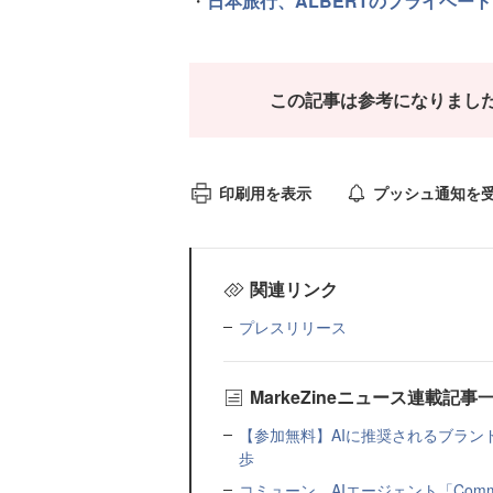
・
日本旅行、ALBERTのプライベート D
この記事は参考になりまし
印刷用を表示
プッシュ通知を
関連リンク
プレスリリース
MarkeZineニュース連載記事
【参加無料】AIに推奨されるブラン
歩
コミューン、AIエージェント「Commu