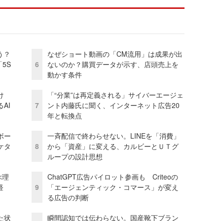
う？
なぜショート動画の「CM流用」は成果が出
5S
6
ないのか？購買データが示す、店頭売上を
動かす条件
け
「“分業”は再定義される」サイバーエージェ
AI
7
ント内藤氏に聞く、インターネット広告20
年と転換点
ボー
一斉配信で終わらせない。LINEを「消費」
ケタ
8
から「資産」に変える、カルビーとＵＴグ
ループの設計思想
ぶ理
ChatGPT広告パイロット参画も Criteoの
経
9
「エージェンティック・コマース」が変え
る広告の判断
た状
瞬間認知では伝わらない。国産靴下ブラン