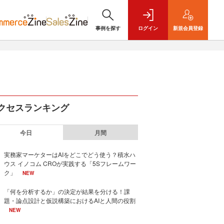
事例を探す
ログイン
新規
会員登録
クセスランキング
今日
月間
実務家マーケターはAIをどこでどう使う？積水ハ
ウス イノコム CROが実践する「5Sフレームワー
ク」
NEW
「何を分析するか」の決定が結果を分ける！課
題・論点設計と仮説構築におけるAIと人間の役割
NEW