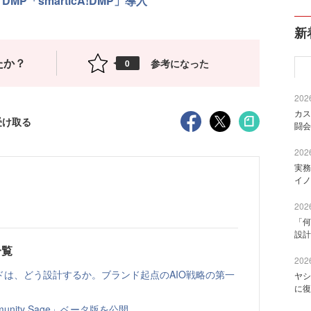
MP「smarticA!DMP」導入
新
たか？
参考になった
0
2026
カス
受け取る
闘会
2026
実務
イノ
2026
「何
設計
一覧
2026
ドは、どう設計するか。ブランド起点のAIO戦略の第一
ヤシ
に復
nity Sage」ベータ版を公開