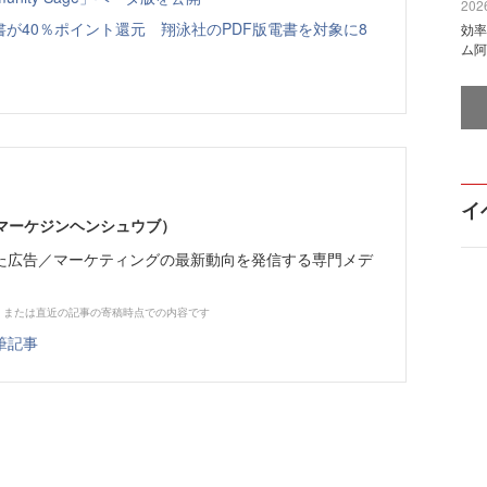
2026
書が40％ポイント還元 翔泳社のPDF版電書を対象に8
効率
ム阿
イ
部（マーケジンヘンシュウブ）
た広告／マーケティングの最新動向を発信する専門メデ
、または直近の記事の寄稿時点での内容です
筆記事