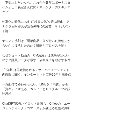
「下剋上したいなら、これから数年はボーナスタ
イム」山口義宏さんに聞くマーケターのスキルア
ップ
効率化の時代にあえて“超属人化”を選ぶ理由 ア
ナグラム阿部氏が語るAI時代の経営・マネジメン
ト論
ヤシノミ洗剤は「看板商品に傷が付いた状態」か
らいかに復活したのか？戦略とプロセスを聞く
なぜショート動画の「CM流用」は成果が出ない
のか？購買データが示す、店頭売上を動かす条件
「“分業”は再定義される」サイバーエージェント
内藤氏に聞く、インターネット広告20年と転換点
一斉配信で終わらせない。LINEを「消費」から
「資産」に変える、カルビーとＵＴグループの設
計思想
ChatGPT広告パイロット参画も Criteoの「エー
ジェンティック・コマース」が変える広告の判断