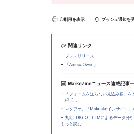
印刷用を表示
プッシュ通知を
関連リンク
プレスリリース
「AmebaOwnd」
MarkeZineニュース連載記事
「フォームを送らない見込み客」をど
得【...
マクアケ、「Makuakeインサイ
丸紅I-DIGIO、LLMによるデータ分析基盤
もっと読む