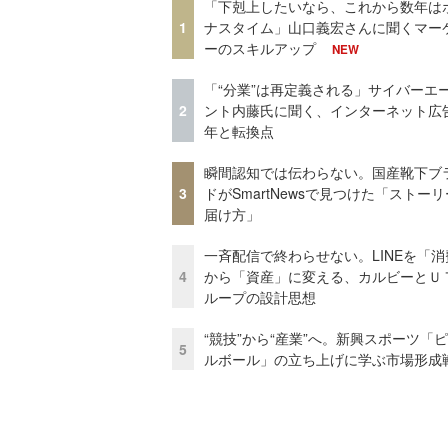
「下剋上したいなら、これから数年は
1
ナスタイム」山口義宏さんに聞くマー
ーのスキルアップ
NEW
「“分業”は再定義される」サイバーエ
2
ント内藤氏に聞く、インターネット広告
年と転換点
瞬間認知では伝わらない。国産靴下ブ
3
ドがSmartNewsで見つけた「ストー
届け方」
一斉配信で終わらせない。LINEを「消
4
から「資産」に変える、カルビーとＵ
ループの設計思想
“競技”から“産業”へ。新興スポーツ「
5
ルボール」の立ち上げに学ぶ市場形成