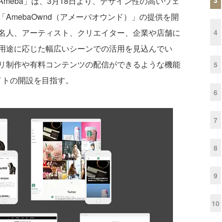
eba」は、3月18日より、デザイン性の高いウェ
AmebaOwnd（アメーバオウンド）」の提供を開
名人、アーティスト、クリエイター、企業や店舗に
4
用途に応じた幅広いシーンでの活用を見込んでい
リ制作や有料コンテンツの配信ができるような機能
5
サイトの開設を目指す。
6
7
8
9
10