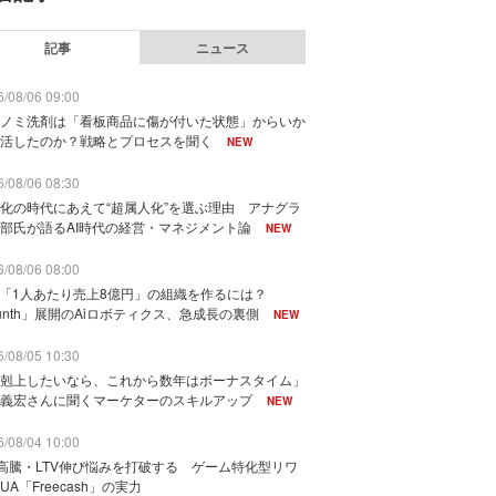
記事
ニュース
/08/06 09:00
ノミ洗剤は「看板商品に傷が付いた状態」からいか
活したのか？戦略とプロセスを聞く
NEW
/08/06 08:30
化の時代にあえて“超属人化”を選ぶ理由 アナグラ
部氏が語るAI時代の経営・マネジメント論
NEW
/08/06 08:00
で「1人あたり売上8億円」の組織を作るには？
unth」展開のAiロボティクス、急成長の裏側
NEW
/08/05 10:30
剋上したいなら、これから数年はボーナスタイム」
義宏さんに聞くマーケターのスキルアップ
NEW
/08/04 10:00
I高騰・LTV伸び悩みを打破する ゲーム特化型リワ
UA「Freecash」の実力