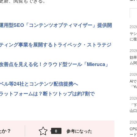
更新、閲覧もできる。
運用型SEO「コンテンツオプティマイザー」提供開
2026
ヤシ
に復
ティング事業を展開するトライベック・ストラテジ
2026
効率
ム阿
善点を見える化！クラウド型ツール「Mieruca」
2026
AI
ーベル等24社とコンテンツ配信提携へ
「Y
ラットフォームは？断トツトップは約7割で
2026
「下
山口
2026
CP
たか？
参考になった
0
ード