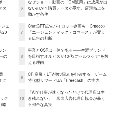
ボー
なぜショート動画の「CM流用」は成果が出
ケタ
6
ないのか？購買データが示す、店頭売上を
動かす条件
ージェ
ChatGPT広告パイロット参画も Criteoの
20
7
「エージェンティック・コマース」が変え
る広告の判断
ラン
事業とCSRは一体である――生涯ブランド
リーの
8
を目指すオルビスが10代に“セルフケア”を教
える理由
費」
CPI高騰・LTV伸び悩みを打破する ゲーム
9
Ｔグ
特化型リワードUA「Freecash」の実力
「AIで仕事が速くなっただけで代理店は生
ピック
10
き残れない」 米国広告代理店協会が暴く
戦略
不都合な真実