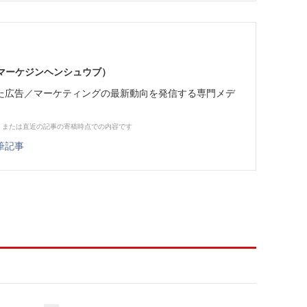
部（マーケジンヘンシュウブ）
た広告／マーケティングの最新動向を発信する専門メデ
、または直近の記事の寄稿時点での内容です
筆記事