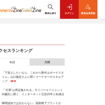
事例を探す
ログイン
新規
会員登録
クセスランキング
今日
月間
「下剋上したいなら、これから数年はボーナスタ
イム」山口義宏さんに聞くマーケターのスキルア
ップ
NEW
「“分業”は再定義される」サイバーエージェント
内藤氏に聞く、インターネット広告20年と転換点
瞬間認知では伝わらない。国産靴下ブランドが