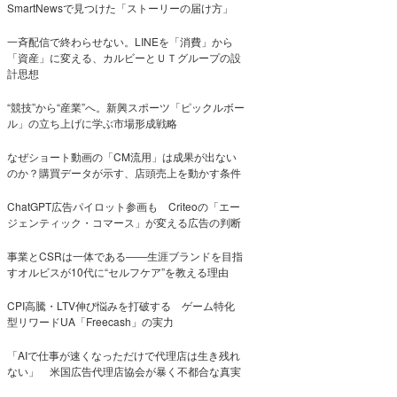
SmartNewsで見つけた「ストーリーの届け方」
一斉配信で終わらせない。LINEを「消費」から
「資産」に変える、カルビーとＵＴグループの設
計思想
“競技”から“産業”へ。新興スポーツ「ピックルボー
ル」の立ち上げに学ぶ市場形成戦略
なぜショート動画の「CM流用」は成果が出ない
のか？購買データが示す、店頭売上を動かす条件
ChatGPT広告パイロット参画も Criteoの「エー
ジェンティック・コマース」が変える広告の判断
事業とCSRは一体である――生涯ブランドを目指
すオルビスが10代に“セルフケア”を教える理由
CPI高騰・LTV伸び悩みを打破する ゲーム特化
型リワードUA「Freecash」の実力
「AIで仕事が速くなっただけで代理店は生き残れ
ない」 米国広告代理店協会が暴く不都合な真実