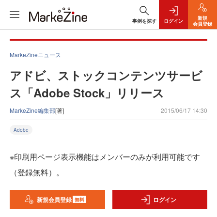
新規
事例を探す
ログイン
会員登録
MarkeZineニュース
アドビ、ストックコンテンツサービ
ス「Adobe Stock」リリース
MarkeZine編集部
[著]
2015/06/17 14:30
Adobe
※印刷用ページ表示機能はメンバーのみが利用可能です
（登録無料）。
新規会員登録
ログイン
無料