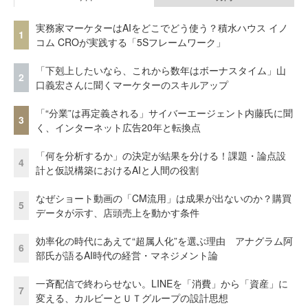
実務家マーケターはAIをどこでどう使う？積水ハウス イノ
1
コム CROが実践する「5Sフレームワーク」
「下剋上したいなら、これから数年はボーナスタイム」山
2
口義宏さんに聞くマーケターのスキルアップ
「“分業”は再定義される」サイバーエージェント内藤氏に聞
3
く、インターネット広告20年と転換点
「何を分析するか」の決定が結果を分ける！課題・論点設
4
計と仮説構築におけるAIと人間の役割
なぜショート動画の「CM流用」は成果が出ないのか？購買
5
データが示す、店頭売上を動かす条件
効率化の時代にあえて“超属人化”を選ぶ理由 アナグラム阿
6
部氏が語るAI時代の経営・マネジメント論
一斉配信で終わらせない。LINEを「消費」から「資産」に
7
変える、カルビーとＵＴグループの設計思想