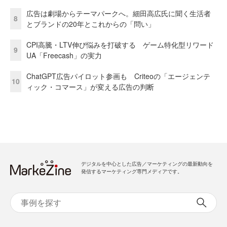
広告は劇場からテーマパークへ。細田高広氏に聞く生活者
8
とブランドの20年とこれからの「問い」
CPI高騰・LTV伸び悩みを打破する ゲーム特化型リワード
9
UA「Freecash」の実力
ChatGPT広告パイロット参画も Criteoの「エージェンテ
10
ィック・コマース」が変える広告の判断
デジタルを中心とした広告／マーケティングの最新動向を
発信するマーケティング専門メディアです。