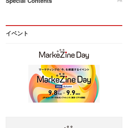
Special Contents
PR
イベント