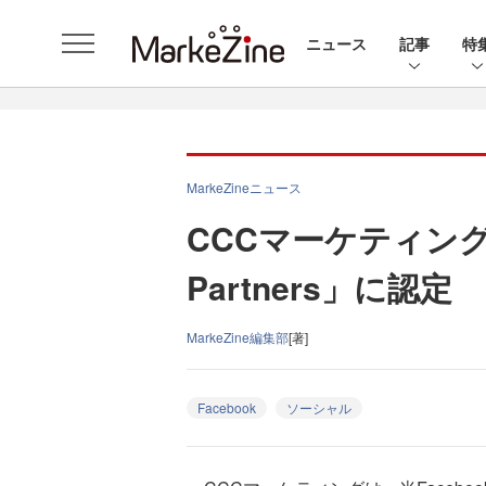
ニュース
記事
特
MarkeZineニュース
CCCマーケティング、「F
Partners」に認定
MarkeZine編集部
[著]
Facebook
ソーシャル