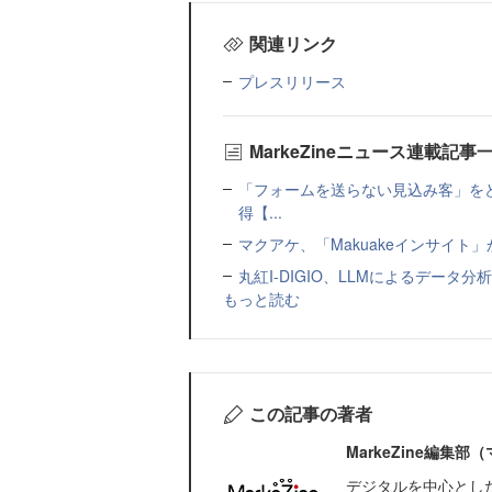
関連リンク
プレスリリース
MarkeZineニュース連載記事
「フォームを送らない見込み客」をど
得【...
マクアケ、「Makuakeインサイ
丸紅I-DIGIO、LLMによるデータ分析基盤
もっと読む
この記事の著者
MarkeZine編集
デジタルを中心とし