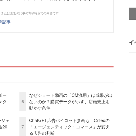
、または直近の記事の寄稿時点での内容です
筆記事
イ
ボー
なぜショート動画の「CM流用」は成果が出
ケタ
6
ないのか？購買データが示す、店頭売上を
動かす条件
ージェ
ChatGPT広告パイロット参画も Criteoの
20
7
「エージェンティック・コマース」が変え
る広告の判断