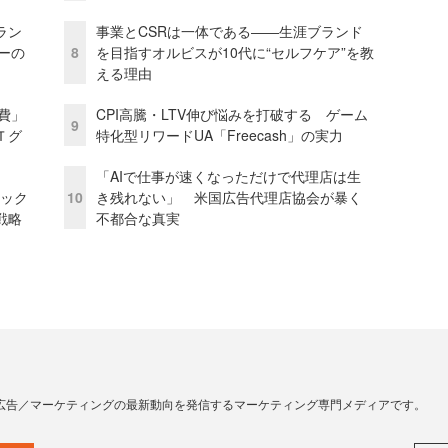
ラン
事業とCSRは一体である――生涯ブランド
リーの
8
を目指すオルビスが10代に“セルフケア”を教
える理由
費」
CPI高騰・LTV伸び悩みを打破する ゲーム
9
Ｔグ
特化型リワードUA「Freecash」の実力
「AIで仕事が速くなっただけで代理店は生
ピック
10
き残れない」 米国広告代理店協会が暴く
戦略
不都合な真実
広告／マーケティングの最新動向を発信するマーケティング専門メディアです。