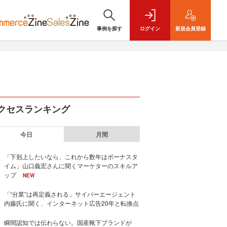
事例を探す
ログイン
新規
会員登録
クセスランキング
今日
月間
「下剋上したいなら、これから数年はボーナスタ
イム」山口義宏さんに聞くマーケターのスキルア
ップ
NEW
「“分業”は再定義される」サイバーエージェント
内藤氏に聞く、インターネット広告20年と転換点
瞬間認知では伝わらない。国産靴下ブランドが