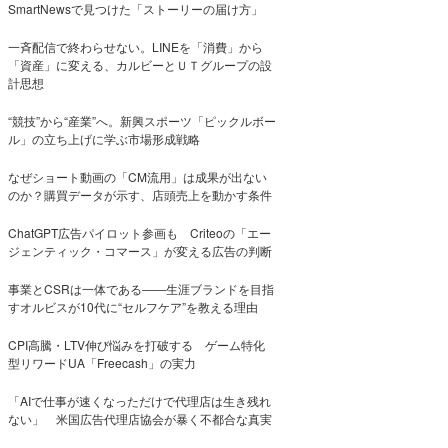
SmartNewsで見つけた「ストーリーの届け方」
一斉配信で終わらせない。LINEを「消費」から
「資産」に変える、カルビーとＵＴグループの設
計思想
“競技”から“産業”へ。新興スポーツ「ピックルボー
ル」の立ち上げに学ぶ市場形成戦略
なぜショート動画の「CM流用」は成果が出ない
のか？購買データが示す、店頭売上を動かす条件
ChatGPT広告パイロット参画も Criteoの「エー
ジェンティック・コマース」が変える広告の判断
事業とCSRは一体である――生涯ブランドを目指
すオルビスが10代に“セルフケア”を教える理由
CPI高騰・LTV伸び悩みを打破する ゲーム特化
型リワードUA「Freecash」の実力
「AIで仕事が速くなっただけで代理店は生き残れ
ない」 米国広告代理店協会が暴く不都合な真実