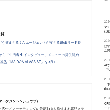
2026
ヤシ
に復
一覧
2026
う捕まえる？AIエージェントが変えるBtoBリード獲
効率
ム阿
ト」から「生活者N1インタビュー」メニューの提供開始
2026
「MAIDOA AI ASSIST」を9月1...
AI
「Y
2026
「下
山口
2026
部（マーケジンヘンシュウブ）
CP
ード
た広告／マーケティングの最新動向を発信する専門メデ