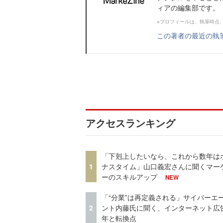
ィアの編集部です。
※プロフィールは、執筆時点
この著者の最近の執
アクセスランキング
「下剋上したいなら、これから数年は
1
ナスタイム」山口義宏さんに聞くマー
ーのスキルアップ
NEW
「“分業”は再定義される」サイバーエ
2
ント内藤氏に聞く、インターネット広告
年と転換点