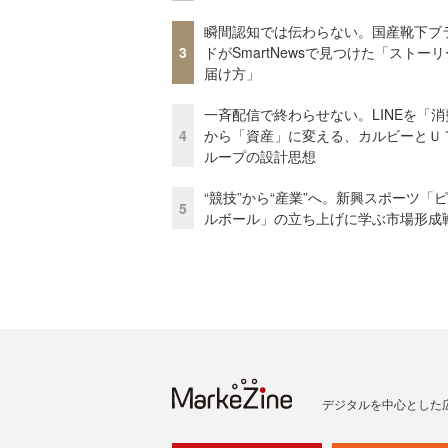
瞬間認知では伝わらない。国産靴下ブ
3
ドがSmartNewsで見つけた「ストー
届け方」
一斉配信で終わらせない。LINEを「消
4
から「資産」に変える、カルビーとＵ
ループの設計思想
“競技”から“産業”へ。新興スポーツ「
5
ルボール」の立ち上げに学ぶ市場形成
デジタルを中心とした