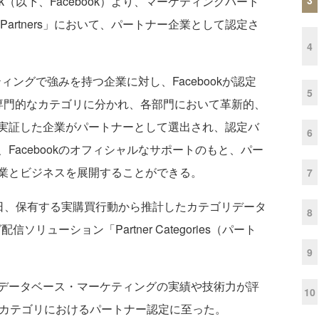
k（以下、Facebook）より、マーケティングパート
ing Partners」において、パートナー企業として認定さ
4
ティングで強みを持つ企業に対し、Facebookが認定
5
専門的なカテゴリに分かれ、各部門において革新的、
実証した企業がパートナーとして選出され、認定バ
6
Facebookのオフィシャルなサポートのもと、パー
業とビジネスを展開することができる。
7
1日、保有する実購買行動から推計したカテゴリデータ
8
ソリューション「Partner Categories（パート
9
データベース・マーケティングの実績や技術力が評
10
viders」カテゴリにおけるパートナー認定に至った。