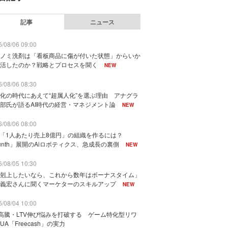
記事
ニュース
/08/06 09:00
ノミ洗剤は「看板商品に傷が付いた状態」からいか
活したのか？戦略とプロセスを聞く
NEW
/08/06 08:30
化の時代にあえて“超属人化”を選ぶ理由 アナグラ
部氏が語るAI時代の経営・マネジメント論
NEW
/08/06 08:00
で「1人あたり売上8億円」の組織を作るには？
unth」展開のAiロボティクス、急成長の裏側
NEW
/08/05 10:30
剋上したいなら、これから数年はボーナスタイム」
義宏さんに聞くマーケターのスキルアップ
NEW
/08/04 10:00
I高騰・LTV伸び悩みを打破する ゲーム特化型リワ
UA「Freecash」の実力