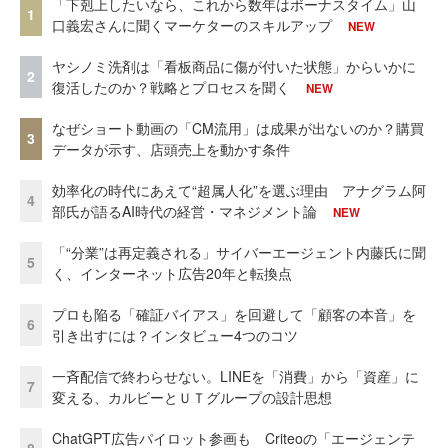
「下剋上したいなら、これから数年はボーナスタイム」山
1
口義宏さんに聞くマーケターのスキルアップ
NEW
ヤシノミ洗剤は「看板商品に傷が付いた状態」からいかに
2
復活したのか？戦略とプロセスを聞く
NEW
なぜショート動画の「CM流用」は成果が出ないのか？購買
3
データが示す、店頭売上を動かす条件
効率化の時代にあえて“超属人化”を選ぶ理由 アナグラム阿
4
部氏が語るAI時代の経営・マネジメント論
NEW
「“分業”は再定義される」サイバーエージェント内藤氏に聞
5
く、インターネット広告20年と転換点
プロも陥る「確証バイアス」を回避して「顧客の本音」を
6
引き出すには？インタビュー4つのコツ
一斉配信で終わらせない。LINEを「消費」から「資産」に
7
変える、カルビーとＵＴグループの設計思想
ChatGPT広告パイロット参画も Criteoの「エージェンテ