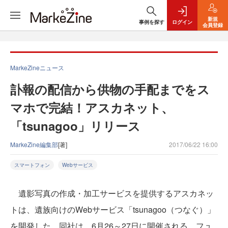
新規
事例を探す
ログイン
会員登録
MarkeZineニュース
訃報の配信から供物の手配までをス
マホで完結！アスカネット、
「tsunagoo」リリース
MarkeZine編集部
[著]
2017/06/22 16:00
スマートフォン
Webサービス
遺影写真の作成・加工サービスを提供するアスカネッ
トは、遺族向けのWebサービス「tsunagoo（つなぐ）」
を開発した。同社は、6月26～27日に開催される、フュ