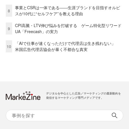
事業とCSRは一体である――生涯ブランドを目指すオルビ
8
スが10代に“セルフケア”を教える理由
CPI高騰・LTV伸び悩みを打破する ゲーム特化型リワード
9
UA「Freecash」の実力
「AIで仕事が速くなっただけで代理店は生き残れない」
10
米国広告代理店協会が暴く不都合な真実
デジタルを中心とした広告／マーケティングの最新動向を
発信するマーケティング専門メディアです。