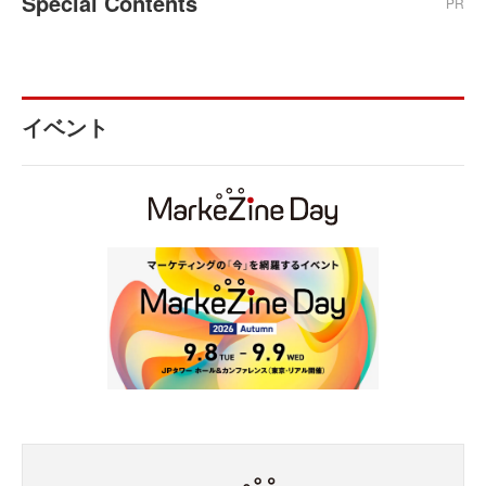
Special Contents
PR
イベント