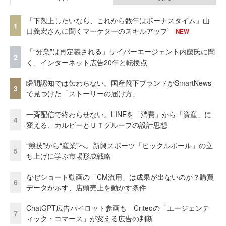
「下剋上したいなら、これから数年はボーナスタイム」山
1
口義宏さんに聞くマーケターのスキルアップ
NEW
「“分業”は再定義される」サイバーエージェント内藤氏に聞
2
く、インターネット広告20年と転換点
瞬間認知では伝わらない。国産靴下ブランドがSmartNews
3
で見つけた「ストーリーの届け方」
一斉配信で終わらせない。LINEを「消費」から「資産」に
4
変える、カルビーとＵＴグループの設計思想
“競技”から“産業”へ。新興スポーツ「ピックルボール」の立
5
ち上げに学ぶ市場形成戦略
なぜショート動画の「CM流用」は成果が出ないのか？購買
6
データが示す、店頭売上を動かす条件
ChatGPT広告パイロット参画も Criteoの「エージェンテ
7
ィック・コマース」が変える広告の判断