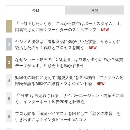
今日
月間
「下剋上したいなら、これから数年はボーナスタイム」山
1
口義宏さんに聞くマーケターのスキルアップ
NEW
ヤシノミ洗剤は「看板商品に傷が付いた状態」からいかに
2
復活したのか？戦略とプロセスを聞く
NEW
なぜショート動画の「CM流用」は成果が出ないのか？購買
3
データが示す、店頭売上を動かす条件
効率化の時代にあえて“超属人化”を選ぶ理由 アナグラム阿
4
部氏が語るAI時代の経営・マネジメント論
NEW
「“分業”は再定義される」サイバーエージェント内藤氏に聞
5
く、インターネット広告20年と転換点
プロも陥る「確証バイアス」を回避して「顧客の本音」を
6
引き出すには？インタビュー4つのコツ