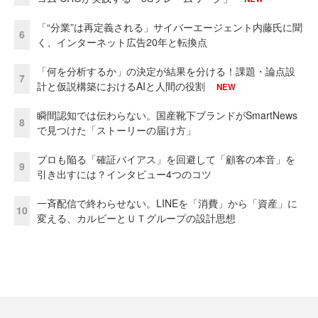
「“分業”は再定義される」サイバーエージェント内藤氏に聞
6
く、インターネット広告20年と転換点
「何を分析するか」の決定が結果を分ける！課題・論点設
7
計と仮説構築におけるAIと人間の役割
NEW
瞬間認知では伝わらない。国産靴下ブランドがSmartNews
8
で見つけた「ストーリーの届け方」
プロも陥る「確証バイアス」を回避して「顧客の本音」を
9
引き出すには？インタビュー4つのコツ
一斉配信で終わらせない。LINEを「消費」から「資産」に
10
変える、カルビーとＵＴグループの設計思想