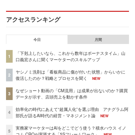
アクセスランキング
今日
月間
「下剋上したいなら、これから数年はボーナスタイム」山
1
口義宏さんに聞くマーケターのスキルアップ
ヤシノミ洗剤は「看板商品に傷が付いた状態」からいかに
2
復活したのか？戦略とプロセスを聞く
NEW
なぜショート動画の「CM流用」は成果が出ないのか？購買
3
データが示す、店頭売上を動かす条件
効率化の時代にあえて“超属人化”を選ぶ理由 アナグラム阿
4
部氏が語るAI時代の経営・マネジメント論
NEW
実務家マーケターはAIをどこでどう使う？積水ハウス イノ
5
コム CROが実践する「5Sフレームワーク」
NEW