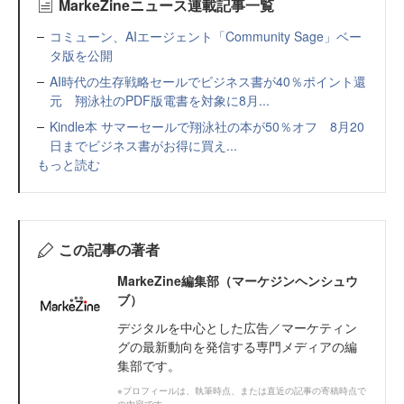
MarkeZineニュース連載記事一覧
コミューン、AIエージェント「Community Sage」ベー
タ版を公開
AI時代の生存戦略セールでビジネス書が40％ポイント還
元 翔泳社のPDF版電書を対象に8月...
Kindle本 サマーセールで翔泳社の本が50％オフ 8月20
日までビジネス書がお得に買え...
もっと読む
この記事の著者
MarkeZine編集部（マーケジンヘンシュウ
ブ）
デジタルを中心とした広告／マーケティン
グの最新動向を発信する専門メディアの編
集部です。
※プロフィールは、執筆時点、または直近の記事の寄稿時点で