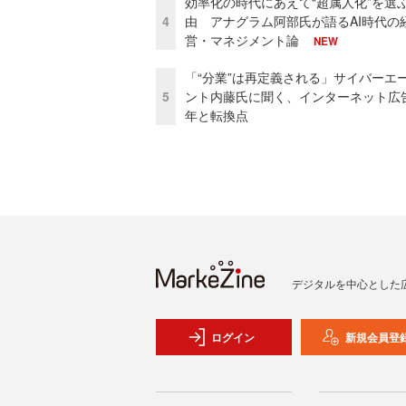
効率化の時代にあえて“超属人化”を選
4
由 アナグラム阿部氏が語るAI時代の
営・マネジメント論
NEW
「“分業”は再定義される」サイバーエ
5
ント内藤氏に聞く、インターネット広告
年と転換点
デジタルを中心とした
ログイン
新規会員登