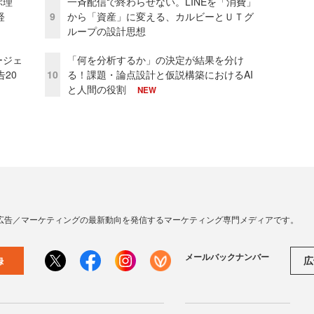
ぶ理
一斉配信で終わらせない。LINEを「消費」
経
9
から「資産」に変える、カルビーとＵＴグ
ループの設計思想
ージェ
「何を分析するか」の決定が結果を分け
20
10
る！課題・論点設計と仮説構築におけるAI
と人間の役割
NEW
広告／マーケティングの最新動向を発信するマーケティング専門メディアです。
メールバックナンバー
広
録