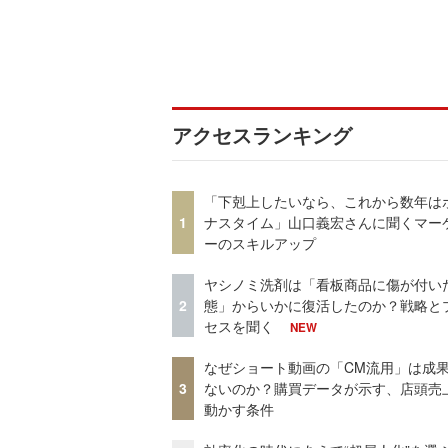
アクセスランキング
「下剋上したいなら、これから数年は
1
ナスタイム」山口義宏さんに聞くマー
ーのスキルアップ
ヤシノミ洗剤は「看板商品に傷が付い
2
態」からいかに復活したのか？戦略と
セスを聞く
NEW
なぜショート動画の「CM流用」は成
3
ないのか？購買データが示す、店頭売
動かす条件