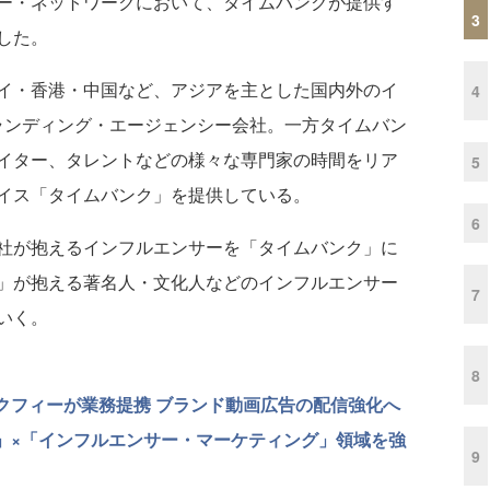
ー・ネットワークにおいて、タイムバンクが提供す
3
した。
イ・香港・中国など、アジアを主とした国内外のイ
4
ブランディング・エージェンシー会社。一方タイムバン
イター、タレントなどの様々な専門家の時間をリア
5
イス「タイムバンク」を提供している。
6
社が抱えるインフルエンサーを「タイムバンク」に
」が抱える著名人・文化人などのインフルエンサー
7
いく。
8
、ピクフィーが業務提携 ブランド動画広告の配信強化へ
動画」×「インフルエンサー・マーケティング」領域を強
9