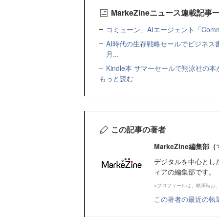
MarkeZineニュース連載記事
コミューン、AIエージェント「Commu
AI時代の生存戦略セールでビジネス
月...
Kindle本 サマーセールで翔泳社の
もっと読む
この記事の著者
MarkeZine編集
デジタルを中心とし
ィアの編集部です。
※プロフィールは、執筆時点
この著者の最近の執