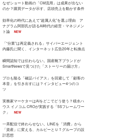
なぜショート動画の「CM流用」は成果が出ない
のか？購買データが示す、店頭売上を動かす条件
効率化の時代にあえて“超属人化”を選ぶ理由 ア
ナグラム阿部氏が語るAI時代の経営・マネジメン
ト論
NEW
「“分業”は再定義される」サイバーエージェント
内藤氏に聞く、インターネット広告20年と転換点
瞬間認知では伝わらない。国産靴下ブランドが
SmartNewsで見つけた「ストーリーの届け方」
プロも陥る「確証バイアス」を回避して「顧客の
本音」を引き出すには？インタビュー4つのコ
ツ
実務家マーケターはAIをどこでどう使う？積水ハ
ウス イノコム CROが実践する「5Sフレームワー
ク」
NEW
一斉配信で終わらせない。LINEを「消費」から
「資産」に変える、カルビーとＵＴグループの設
計思想