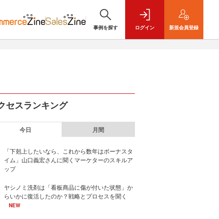
事例を探す
ログイン
新規
会員登録
クセスランキング
今日
月間
「下剋上したいなら、これから数年はボーナスタ
イム」山口義宏さんに聞くマーケターのスキルア
ップ
ヤシノミ洗剤は「看板商品に傷が付いた状態」か
らいかに復活したのか？戦略とプロセスを聞く
NEW