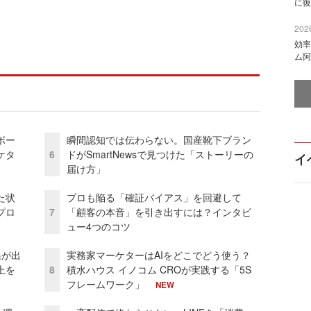
に復
2026
効率
ム阿
ボー
瞬間認知では伝わらない。国産靴下ブラン
ケタ
6
ドがSmartNewsで見つけた「ストーリーの
イ
届け方」
た状
プロも陥る「確証バイアス」を回避して
プロ
7
「顧客の本音」を引き出すには？インタビ
ュー4つのコツ
果が出
実務家マーケターはAIをどこでどう使う？
上を
8
積水ハウス イノコム CROが実践する「5S
フレームワーク」
NEW