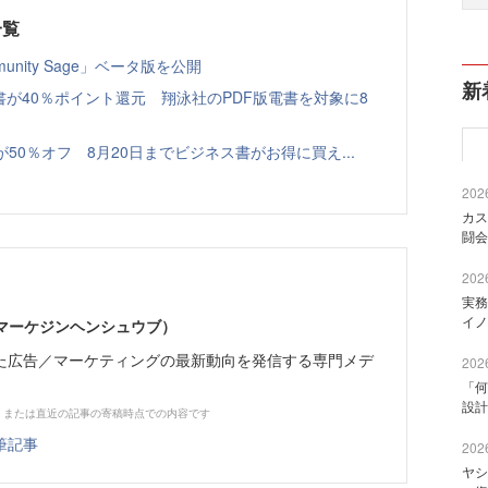
一覧
nity Sage」ベータ版を公開
新
書が40％ポイント還元 翔泳社のPDF版電書を対象に8
本が50％オフ 8月20日までビジネス書がお得に買え...
2026
カス
闘会
2026
実務
イノ
部（マーケジンヘンシュウブ）
た広告／マーケティングの最新動向を発信する専門メデ
2026
「何
設計
、または直近の記事の寄稿時点での内容です
筆記事
2026
ヤシ