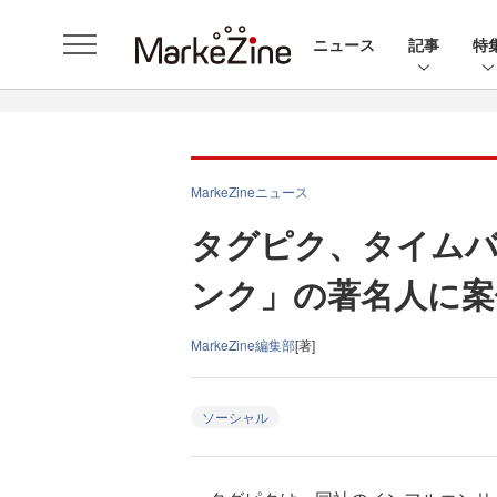
ニュース
記事
特
MarkeZineニュース
タグピク、タイムバ
ンク」の著名人に案
MarkeZine編集部
[著]
ソーシャル