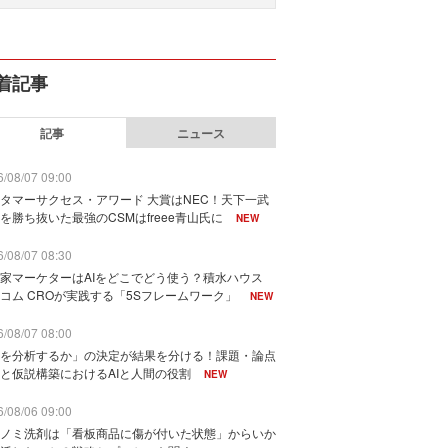
着記事
記事
ニュース
/08/07 09:00
タマーサクセス・アワード 大賞はNEC！天下一武
を勝ち抜いた最強のCSMはfreee青山氏に
NEW
/08/07 08:30
家マーケターはAIをどこでどう使う？積水ハウス
コム CROが実践する「5Sフレームワーク」
NEW
/08/07 08:00
を分析するか」の決定が結果を分ける！課題・論点
と仮説構築におけるAIと人間の役割
NEW
/08/06 09:00
ノミ洗剤は「看板商品に傷が付いた状態」からいか