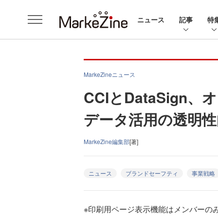
ニュース
記事
特
MarkeZineニュース
CCIとDataSi
データ活用の透明性
MarkeZine編集部
[著]
ニュース
ブランドセーフティ
事業戦略
※印刷用ページ表示機能はメンバーの