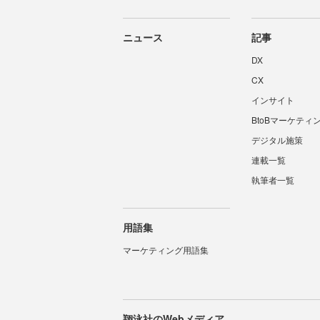
ニュース
記事
DX
CX
インサイト
BtoBマーケティ
デジタル施策
連載一覧
執筆者一覧
用語集
マーケティング用語集
翔泳社のWebメディア