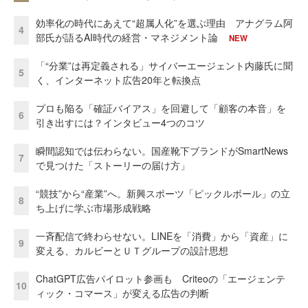
効率化の時代にあえて“超属人化”を選ぶ理由 アナグラム阿
4
部氏が語るAI時代の経営・マネジメント論
NEW
「“分業”は再定義される」サイバーエージェント内藤氏に聞
5
く、インターネット広告20年と転換点
プロも陥る「確証バイアス」を回避して「顧客の本音」を
6
引き出すには？インタビュー4つのコツ
瞬間認知では伝わらない。国産靴下ブランドがSmartNews
7
で見つけた「ストーリーの届け方」
“競技”から“産業”へ。新興スポーツ「ピックルボール」の立
8
ち上げに学ぶ市場形成戦略
一斉配信で終わらせない。LINEを「消費」から「資産」に
9
変える、カルビーとＵＴグループの設計思想
ChatGPT広告パイロット参画も Criteoの「エージェンテ
10
ィック・コマース」が変える広告の判断