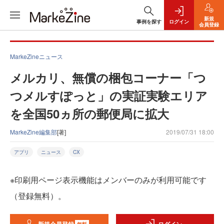
新規
事例を探す
ログイン
会員登録
MarkeZineニュース
メルカリ、無償の梱包コーナー「つ
つメルすぽっと」の実証実験エリア
を全国50ヵ所の郵便局に拡大
MarkeZine編集部
[著]
2019/07/31 18:00
アプリ
ニュース
CX
※印刷用ページ表示機能はメンバーのみが利用可能です
（登録無料）。
無料