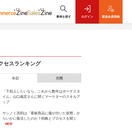
事例を探す
ログイン
新規
会員登録
クセスランキング
今日
月間
「下剋上したいなら、これから数年はボーナスタ
イム」山口義宏さんに聞くマーケターのスキルア
ップ
ヤシノミ洗剤は「看板商品に傷が付いた状態」か
らいかに復活したのか？戦略とプロセスを聞く
NEW