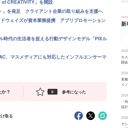
of CREATIVITY」を開設
クト」を発足 クライアント企業の取り組みを支援へ
アドウェイズが資本業務提携 アプリプロモーション
新
ル時代の生活者を捉える行動デザインモデル「PIXル
2026
DAC、マスメディアにも対応したインフルエンサーマ
カス
闘会
2026
実務
イノ
たか？
参考になった
0
2026
「何
設計
受け取る
2026
ヤシ