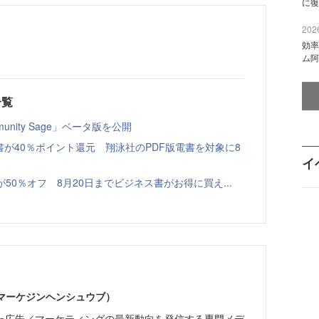
に復
2026
効率
ム阿
一覧
nity Sage」ベータ版を公開
書が40％ポイント還元 翔泳社のPDF版電書を対象に8
イ
本が50％オフ 8月20日までビジネス書がお得に買え...
部（マーケジンヘンシュウブ）
た広告／マーケティングの最新動向を発信する専門メデ