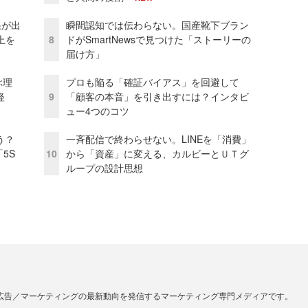
果が出
瞬間認知では伝わらない。国産靴下ブラン
上を
8
ドがSmartNewsで見つけた「ストーリーの
届け方」
ぶ理
プロも陥る「確証バイアス」を回避して
経
9
「顧客の本音」を引き出すには？インタビ
ュー4つのコツ
う？
一斉配信で終わらせない。LINEを「消費」
5S
10
から「資産」に変える、カルビーとＵＴグ
ループの設計思想
広告／マーケティングの最新動向を発信するマーケティング専門メディアです。