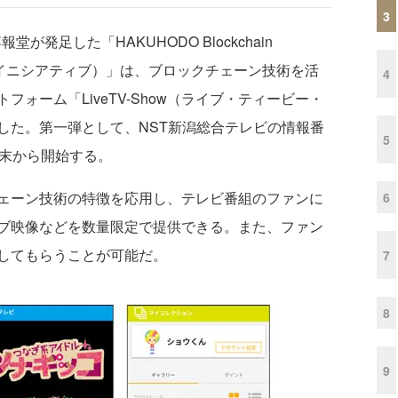
3
発足した「HAKUHODO Blockchain
ェーン・イニシアティブ）」は、ブロックチェーン技術を活
4
ォーム「LiveTV-Show（ライブ・ティービー・
同開発した。第一弾として、NST新潟総合テレビの情報番
5
月末から開始する。
ェーン技術の特徴を応用し、テレビ番組のファンに
6
ブ映像などを数量限定で提供できる。また、ファン
してもらうことが可能だ。
7
8
9