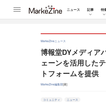
ニュース
記事
特
MarkeZineニュース
博報堂DYメディア
ェーンを活用したテ
トフォームを提供
MarkeZine編集部
[著]
コミュニティ
ニュース