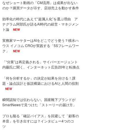
なぜショート動画の「CM流用」は成果が出ない
のか？購買データが示す、店頭売上を動かす条件
効率化の時代にあえて“超属人化”を選ぶ理由 ア
ナグラム阿部氏が語るAI時代の経営・マネジメン
ト論
NEW
実務家マーケターはAIをどこでどう使う？積水ハ
ウス イノコム CROが実践する「5Sフレームワー
ク」
NEW
「“分業”は再定義される」サイバーエージェント
内藤氏に聞く、インターネット広告20年と転換点
「何を分析するか」の決定が結果を分ける！課
題・論点設計と仮説構築におけるAIと人間の役割
NEW
瞬間認知では伝わらない。国産靴下ブランドが
SmartNewsで見つけた「ストーリーの届け方」
プロも陥る「確証バイアス」を回避して「顧客の
本音」を引き出すには？インタビュー4つのコ
ツ