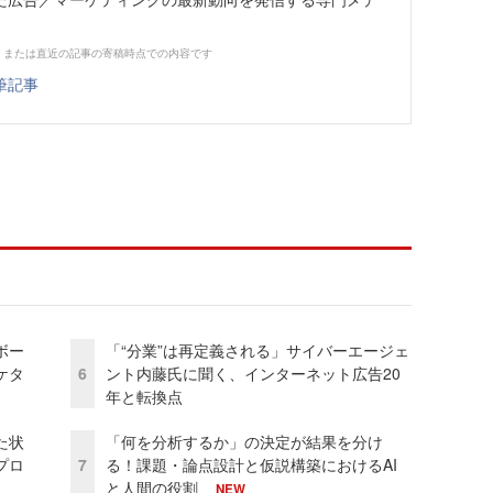
、または直近の記事の寄稿時点での内容です
筆記事
ボー
「“分業”は再定義される」サイバーエージェ
ケタ
6
ント内藤氏に聞く、インターネット広告20
年と転換点
た状
「何を分析するか」の決定が結果を分け
プロ
7
る！課題・論点設計と仮説構築におけるAI
と人間の役割
NEW