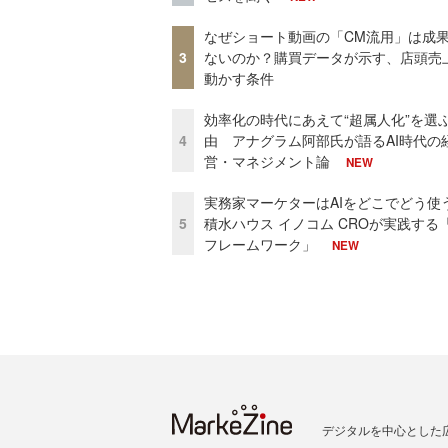
なぜショート動画の「CM流用」は成
3
ないのか？購買データが示す、店頭売
動かす条件
効率化の時代にあえて“超属人化”を選
4
由 アナグラム阿部氏が語るAI時代の
営・マネジメント論
NEW
実務家マーケターはAIをどこでどう使
5
積水ハウス イノコム CROが実践する「
フレームワーク」
NEW
デジタルを中心とした