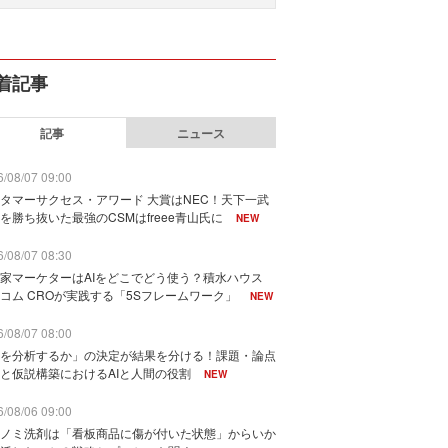
着記事
記事
ニュース
/08/07 09:00
タマーサクセス・アワード 大賞はNEC！天下一武
を勝ち抜いた最強のCSMはfreee青山氏に
NEW
/08/07 08:30
家マーケターはAIをどこでどう使う？積水ハウス
コム CROが実践する「5Sフレームワーク」
NEW
/08/07 08:00
を分析するか」の決定が結果を分ける！課題・論点
と仮説構築におけるAIと人間の役割
NEW
/08/06 09:00
ノミ洗剤は「看板商品に傷が付いた状態」からいか