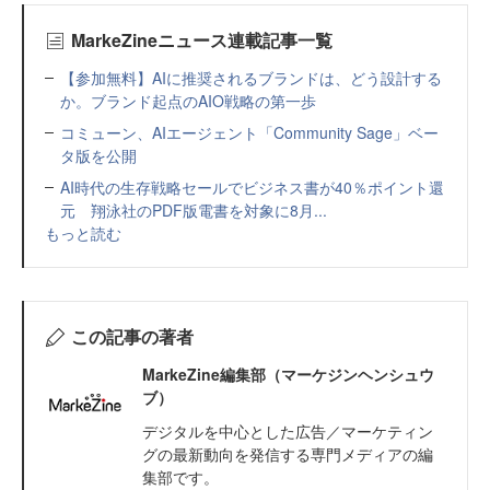
MarkeZineニュース連載記事一覧
【参加無料】AIに推奨されるブランドは、どう設計する
か。ブランド起点のAIO戦略の第一歩
コミューン、AIエージェント「Community Sage」ベー
タ版を公開
AI時代の生存戦略セールでビジネス書が40％ポイント還
元 翔泳社のPDF版電書を対象に8月...
もっと読む
この記事の著者
MarkeZine編集部（マーケジンヘンシュウ
ブ）
デジタルを中心とした広告／マーケティン
グの最新動向を発信する専門メディアの編
集部です。