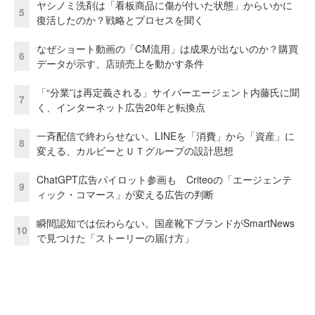
ヤシノミ洗剤は「看板商品に傷が付いた状態」からいかに
5
復活したのか？戦略とプロセスを聞く
なぜショート動画の「CM流用」は成果が出ないのか？購買
6
データが示す、店頭売上を動かす条件
「“分業”は再定義される」サイバーエージェント内藤氏に聞
7
く、インターネット広告20年と転換点
一斉配信で終わらせない。LINEを「消費」から「資産」に
8
変える、カルビーとＵＴグループの設計思想
ChatGPT広告パイロット参画も Criteoの「エージェンテ
9
ィック・コマース」が変える広告の判断
瞬間認知では伝わらない。国産靴下ブランドがSmartNews
10
で見つけた「ストーリーの届け方」