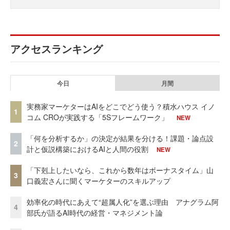
アクセスランキング
今日
月間
実務家マーケターはAIをどこでどう使う？積水ハウス イノ
1
コム CROが実践する「5Sフレームワーク」
NEW
「何を分析するか」の決定が結果を分ける！課題・論点設
2
計と仮説構築におけるAIと人間の役割
NEW
「下剋上したいなら、これから数年はボーナスタイム」山
3
口義宏さんに聞くマーケターのスキルアップ
効率化の時代にあえて“超属人化”を選ぶ理由 アナグラム阿
4
部氏が語るAI時代の経営・マネジメント論