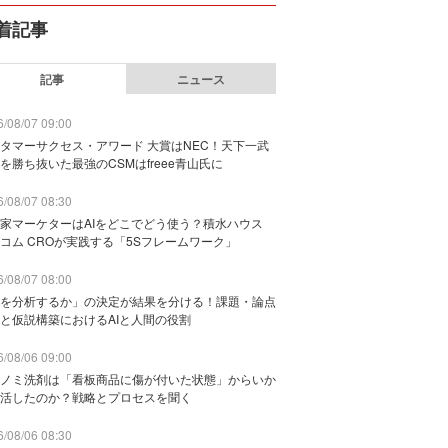
着記事
記事
ニュース
/08/07 09:00
タマーサクセス・アワード 大賞はNEC！天下一武
を勝ち抜いた最強のCSMはfreee青山氏に
/08/07 08:30
家マーケターはAIをどこでどう使う？積水ハウス
コム CROが実践する「5Sフレームワーク」
/08/07 08:00
を分析するか」の決定が結果を分ける！課題・論点
と仮説構築におけるAIと人間の役割
/08/06 09:00
ノミ洗剤は「看板商品に傷が付いた状態」からいか
活したのか？戦略とプロセスを聞く
/08/06 08:30