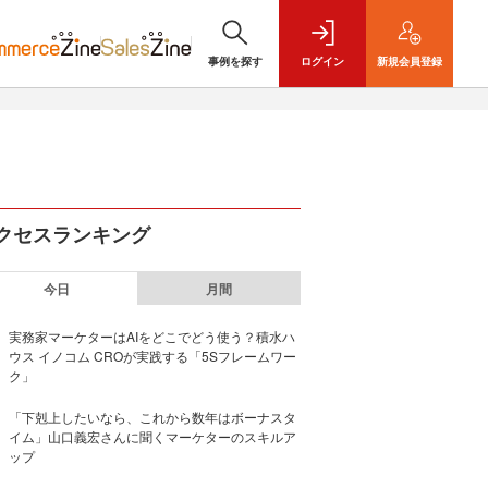
事例を探す
ログイン
新規
会員登録
クセスランキング
今日
月間
実務家マーケターはAIをどこでどう使う？積水ハ
ウス イノコム CROが実践する「5Sフレームワー
ク」
「下剋上したいなら、これから数年はボーナスタ
イム」山口義宏さんに聞くマーケターのスキルア
ップ