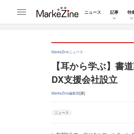
ニュース
記事
特
MarkeZineニュース
【耳から学ぶ】書道
DX支援会社設立
MarkeZine編集部
[著]
ニュース