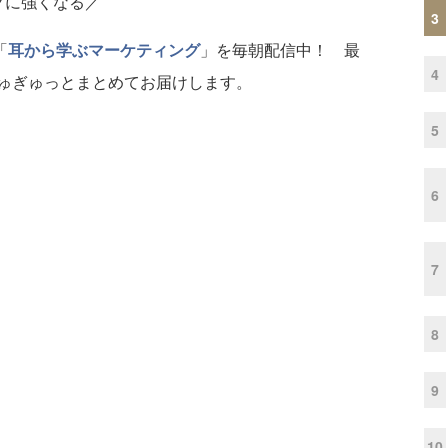
グに強くなる／
3
「
耳から学ぶマーケティング
」を毎朝配信中！ 最
4
ゅぎゅっとまとめてお届けします。
5
6
7
8
9
10