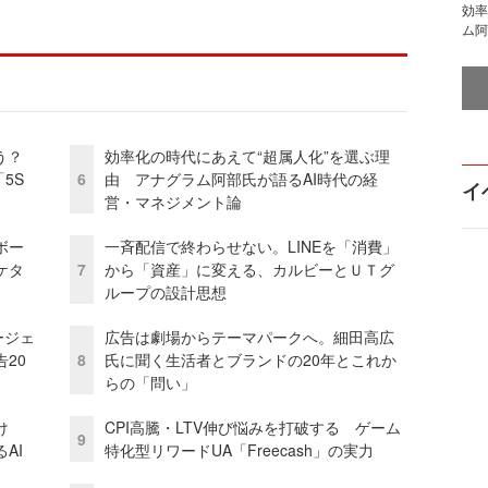
効率
ム阿
う？
効率化の時代にあえて“超属人化”を選ぶ理
5S
6
由 アナグラム阿部氏が語るAI時代の経
イ
営・マネジメント論
ボー
一斉配信で終わらせない。LINEを「消費」
ケタ
7
から「資産」に変える、カルビーとＵＴグ
ループの設計思想
ージェ
広告は劇場からテーマパークへ。細田高広
20
8
氏に聞く生活者とブランドの20年とこれか
らの「問い」
け
CPI高騰・LTV伸び悩みを打破する ゲーム
9
AI
特化型リワードUA「Freecash」の実力