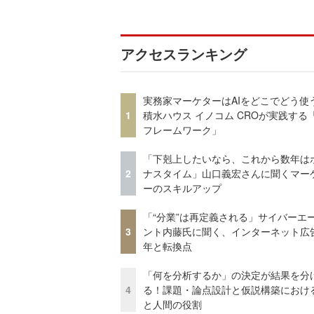
アクセスランキング
実務家マーケターはAIをどこでどう使
1
積水ハウス イノコム CROが実践する「
フレームワーク」
「下剋上したいなら、これから数年は
2
ナスタイム」山口義宏さんに聞くマー
ーのスキルアップ
「“分業”は再定義される」サイバーエ
3
ント内藤氏に聞く、インターネット広告
年と転換点
「何を分析するか」の決定が結果を分
4
る！課題・論点設計と仮説構築における
と人間の役割