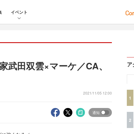
集
イベント
家武田双雲×マーケ／CA、
ア
2021/11/05 12:00
1
通知
2