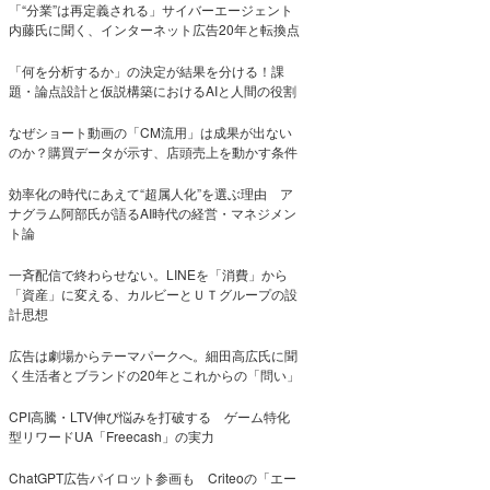
「“分業”は再定義される」サイバーエージェント
内藤氏に聞く、インターネット広告20年と転換点
「何を分析するか」の決定が結果を分ける！課
題・論点設計と仮説構築におけるAIと人間の役割
なぜショート動画の「CM流用」は成果が出ない
のか？購買データが示す、店頭売上を動かす条件
効率化の時代にあえて“超属人化”を選ぶ理由 ア
ナグラム阿部氏が語るAI時代の経営・マネジメン
ト論
一斉配信で終わらせない。LINEを「消費」から
「資産」に変える、カルビーとＵＴグループの設
計思想
広告は劇場からテーマパークへ。細田高広氏に聞
く生活者とブランドの20年とこれからの「問い」
CPI高騰・LTV伸び悩みを打破する ゲーム特化
型リワードUA「Freecash」の実力
ChatGPT広告パイロット参画も Criteoの「エー