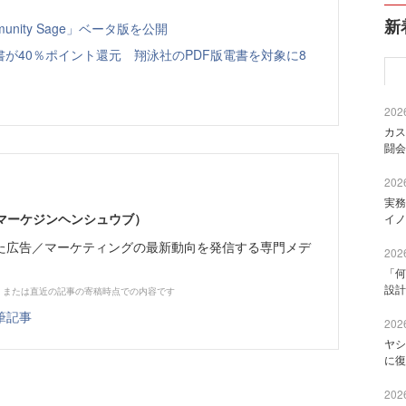
新
nity Sage」ベータ版を公開
書が40％ポイント還元 翔泳社のPDF版電書を対象に8
2026
カス
闘会
2026
実務
部（マーケジンヘンシュウブ）
イノ
た広告／マーケティングの最新動向を発信する専門メデ
2026
「何
設計
、または直近の記事の寄稿時点での内容です
筆記事
2026
ヤシ
に復
2026