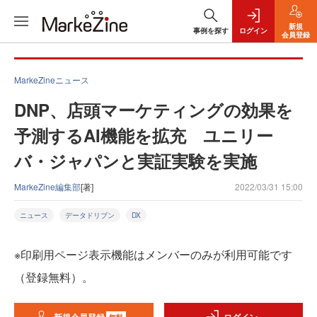
新規
事例を探す
ログイン
会員登録
MarkeZineニュース
DNP、店頭マーケティングの効果を
予測するAI機能を拡充 ユニリー
バ・ジャパンと実証実験を実施
MarkeZine編集部
[著]
2022/03/31 15:00
ニュース
データドリブン
DX
※印刷用ページ表示機能はメンバーのみが利用可能です
（登録無料）。
無料