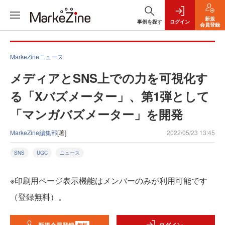
新規
事例を探す
ログイン
会員登録
MarkeZineニュース
メディアとSNS上での力を可視化す
る「Xバズメーター」、第1弾として
「マンガバズメーター」を開発
MarkeZine編集部
[著]
2022/05/23 13:45
SNS
UGC
ニュース
※印刷用ページ表示機能はメンバーのみが利用可能です
（登録無料）。
無料