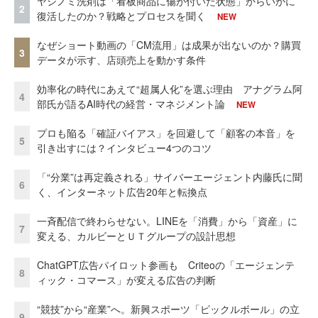
ヤシノミ洗剤は「看板商品に傷が付いた状態」からいかに
2
復活したのか？戦略とプロセスを聞く
NEW
なぜショート動画の「CM流用」は成果が出ないのか？購買
3
データが示す、店頭売上を動かす条件
効率化の時代にあえて“超属人化”を選ぶ理由 アナグラム阿
4
部氏が語るAI時代の経営・マネジメント論
NEW
プロも陥る「確証バイアス」を回避して「顧客の本音」を
5
引き出すには？インタビュー4つのコツ
「“分業”は再定義される」サイバーエージェント内藤氏に聞
6
く、インターネット広告20年と転換点
一斉配信で終わらせない。LINEを「消費」から「資産」に
7
変える、カルビーとＵＴグループの設計思想
ChatGPT広告パイロット参画も Criteoの「エージェンテ
8
ィック・コマース」が変える広告の判断
“競技”から“産業”へ。新興スポーツ「ピックルボール」の立
9