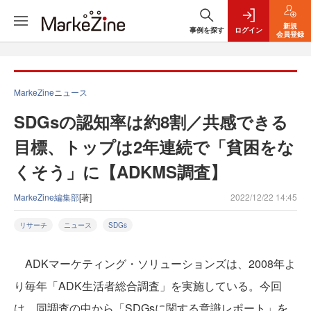
新規
事例を探す
ログイン
会員登録
MarkeZineニュース
SDGsの認知率は約8割／共感できる
目標、トップは2年連続で「貧困をな
くそう」に【ADKMS調査】
MarkeZine編集部
[著]
2022/12/22 14:45
リサーチ
ニュース
SDGs
ADKマーケティング・ソリューションズは、2008年よ
り毎年「ADK生活者総合調査」を実施している。今回
は、同調査の中から「SDGsに関する意識レポート」を