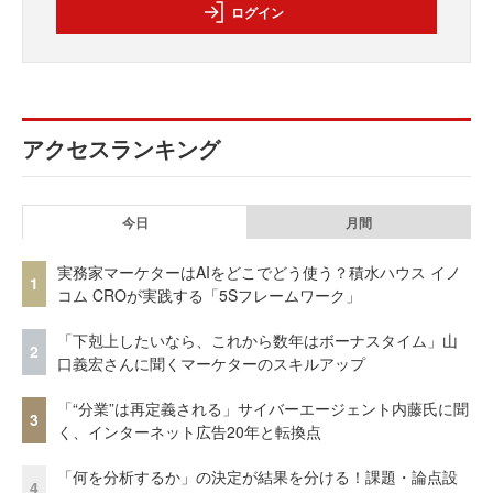
ログイン
アクセスランキング
今日
月間
実務家マーケターはAIをどこでどう使う？積水ハウス イノ
1
コム CROが実践する「5Sフレームワーク」
「下剋上したいなら、これから数年はボーナスタイム」山
2
口義宏さんに聞くマーケターのスキルアップ
「“分業”は再定義される」サイバーエージェント内藤氏に聞
3
く、インターネット広告20年と転換点
「何を分析するか」の決定が結果を分ける！課題・論点設
4