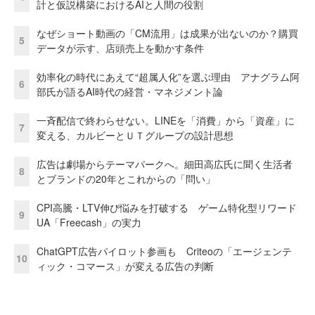
計と仮説構築におけるAIと人間の役割
なぜショート動画の「CM流用」は成果が出ないのか？購買
5
データが示す、店頭売上を動かす条件
効率化の時代にあえて“超属人化”を選ぶ理由 アナグラム阿
6
部氏が語るAI時代の経営・マネジメント論
一斉配信で終わらせない。LINEを「消費」から「資産」に
7
変える、カルビーとＵＴグループの設計思想
広告は劇場からテーマパークへ。細田高広氏に聞く生活者
8
とブランドの20年とこれからの「問い」
CPI高騰・LTV伸び悩みを打破する ゲーム特化型リワード
9
UA「Freecash」の実力
ChatGPT広告パイロット参画も Criteoの「エージェンテ
10
ィック・コマース」が変える広告の判断