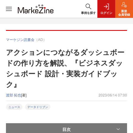
新規
事例を探す
ログイン
会員登録
マーケジン読書会
（AD）
アクションにつながるダッシュボー
ドの作り方を解説、『ビジネスダッ
シュボード 設計・実装ガイドブッ
ク』
渡部 拓也
[著]
2023/06/14 07:00
ニュース
データドリブン
目次