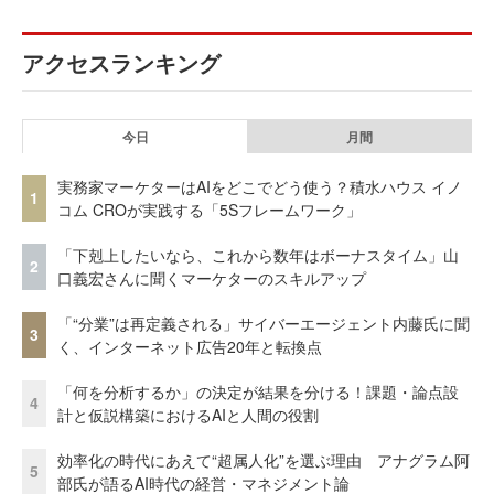
アクセスランキング
今日
月間
実務家マーケターはAIをどこでどう使う？積水ハウス イノ
1
コム CROが実践する「5Sフレームワーク」
「下剋上したいなら、これから数年はボーナスタイム」山
2
口義宏さんに聞くマーケターのスキルアップ
「“分業”は再定義される」サイバーエージェント内藤氏に聞
3
く、インターネット広告20年と転換点
「何を分析するか」の決定が結果を分ける！課題・論点設
4
計と仮説構築におけるAIと人間の役割
効率化の時代にあえて“超属人化”を選ぶ理由 アナグラム阿
5
部氏が語るAI時代の経営・マネジメント論