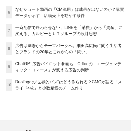
なぜショート動画の「CM流用」は成果が出ないのか？購買
6
データが示す、店頭売上を動かす条件
一斉配信で終わらせない。LINEを「消費」から「資産」に
7
変える、カルビーとＵＴグループの設計思想
広告は劇場からテーマパークへ。細田高広氏に聞く生活者
8
とブランドの20年とこれからの「問い」
ChatGPT広告パイロット参画も Criteoの「エージェンテ
9
ィック・コマース」が変える広告の判断
Duolingoの“世界的バズ”はどう作られる？CMOが語る「ス
10
ライド4枚」と少数精鋭のチーム作り