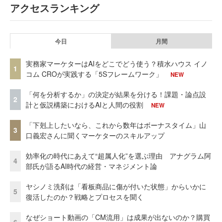
アクセスランキング
今日
月間
実務家マーケターはAIをどこでどう使う？積水ハウス イノ
1
コム CROが実践する「5Sフレームワーク」
NEW
「何を分析するか」の決定が結果を分ける！課題・論点設
2
計と仮説構築におけるAIと人間の役割
NEW
「下剋上したいなら、これから数年はボーナスタイム」山
3
口義宏さんに聞くマーケターのスキルアップ
効率化の時代にあえて“超属人化”を選ぶ理由 アナグラム阿
4
部氏が語るAI時代の経営・マネジメント論
ヤシノミ洗剤は「看板商品に傷が付いた状態」からいかに
5
復活したのか？戦略とプロセスを聞く
なぜショート動画の「CM流用」は成果が出ないのか？購買