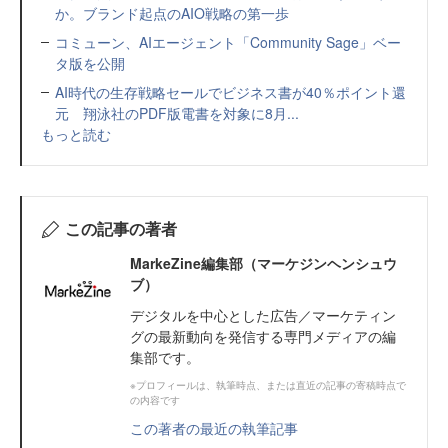
か。ブランド起点のAIO戦略の第一歩
コミューン、AIエージェント「Community Sage」ベー
タ版を公開
AI時代の生存戦略セールでビジネス書が40％ポイント還
元 翔泳社のPDF版電書を対象に8月...
もっと読む
この記事の著者
MarkeZine編集部（マーケジンヘンシュウ
ブ）
デジタルを中心とした広告／マーケティン
グの最新動向を発信する専門メディアの編
集部です。
※プロフィールは、執筆時点、または直近の記事の寄稿時点で
の内容です
この著者の最近の執筆記事