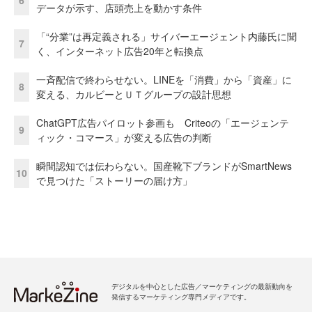
6
データが示す、店頭売上を動かす条件
「“分業”は再定義される」サイバーエージェント内藤氏に聞
7
く、インターネット広告20年と転換点
一斉配信で終わらせない。LINEを「消費」から「資産」に
8
変える、カルビーとＵＴグループの設計思想
ChatGPT広告パイロット参画も Criteoの「エージェンテ
9
ィック・コマース」が変える広告の判断
瞬間認知では伝わらない。国産靴下ブランドがSmartNews
10
で見つけた「ストーリーの届け方」
デジタルを中心とした広告／マーケティングの最新動向を
発信するマーケティング専門メディアです。