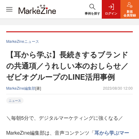
新規
事例を探す
ログイン
会員登録
MarkeZineニュース
【耳から学ぶ】長続きするブランド
の共通項／うれしい本のおしらせ／
ゼビオグループのLINE活用事例
MarkeZine編集部
[著]
2023/08/30 12:00
ニュース
＼毎朝5分で、デジタルマーケティングに強くなる／
MarkeZine編集部は、音声コンテンツ「
耳から学ぶマー