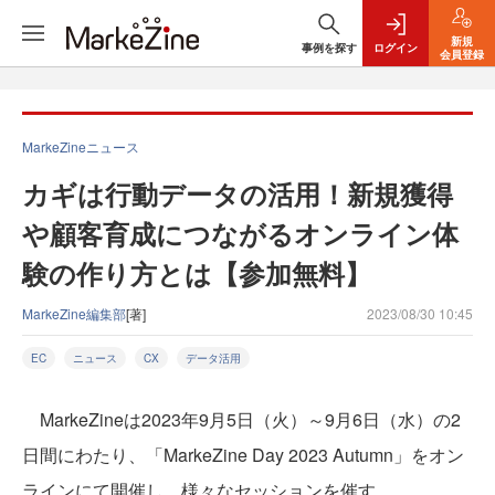
新規
事例を探す
ログイン
会員登録
MarkeZineニュース
カギは行動データの活用！新規獲得
や顧客育成につながるオンライン体
験の作り方とは【参加無料】
MarkeZine編集部
[著]
2023/08/30 10:45
EC
ニュース
CX
データ活用
MarkeZineは2023年9月5日（火）～9月6日（水）の2
日間にわたり、「MarkeZine Day 2023 Autumn」をオン
ラインにて開催し、様々なセッションを催す。