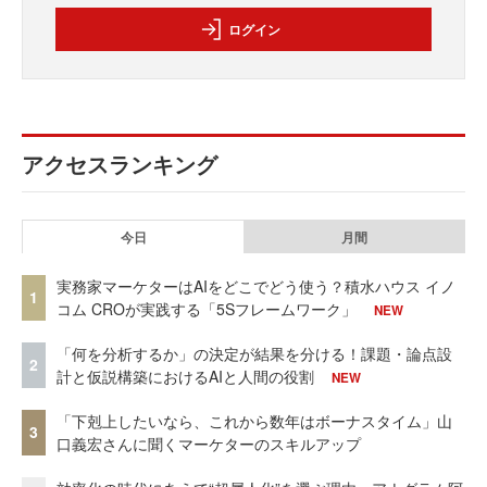
ログイン
アクセスランキング
今日
月間
実務家マーケターはAIをどこでどう使う？積水ハウス イノ
1
コム CROが実践する「5Sフレームワーク」
NEW
「何を分析するか」の決定が結果を分ける！課題・論点設
2
計と仮説構築におけるAIと人間の役割
NEW
「下剋上したいなら、これから数年はボーナスタイム」山
3
口義宏さんに聞くマーケターのスキルアップ