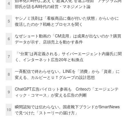
効率化の時代にあえて“超属人化”を選ぶ理由 アナグラム阿
4
部氏が語るAI時代の経営・マネジメント論
ヤシノミ洗剤は「看板商品に傷が付いた状態」からいかに
5
復活したのか？戦略とプロセスを聞く
なぜショート動画の「CM流用」は成果が出ないのか？購買
6
データが示す、店頭売上を動かす条件
「“分業”は再定義される」サイバーエージェント内藤氏に聞
7
く、インターネット広告20年と転換点
一斉配信で終わらせない。LINEを「消費」から「資産」に
8
変える、カルビーとＵＴグループの設計思想
ChatGPT広告パイロット参画も Criteoの「エージェンテ
9
ィック・コマース」が変える広告の判断
瞬間認知では伝わらない。国産靴下ブランドがSmartNews
10
で見つけた「ストーリーの届け方」